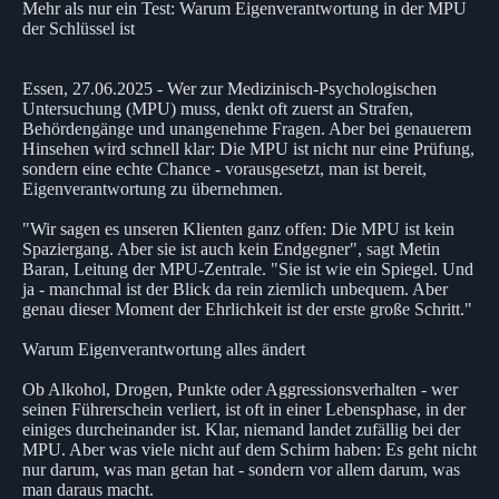
Mehr als nur ein Test: Warum Eigenverantwortung in der MPU
der Schlüssel ist
Essen, 27.06.2025 - Wer zur Medizinisch-Psychologischen
Untersuchung (MPU) muss, denkt oft zuerst an Strafen,
Behördengänge und unangenehme Fragen. Aber bei genauerem
Hinsehen wird schnell klar: Die MPU ist nicht nur eine Prüfung,
sondern eine echte Chance - vorausgesetzt, man ist bereit,
Eigenverantwortung zu übernehmen.
"Wir sagen es unseren Klienten ganz offen: Die MPU ist kein
Spaziergang. Aber sie ist auch kein Endgegner", sagt Metin
Baran, Leitung der MPU-Zentrale. "Sie ist wie ein Spiegel. Und
ja - manchmal ist der Blick da rein ziemlich unbequem. Aber
genau dieser Moment der Ehrlichkeit ist der erste große Schritt."
Warum Eigenverantwortung alles ändert
Ob Alkohol, Drogen, Punkte oder Aggressionsverhalten - wer
seinen Führerschein verliert, ist oft in einer Lebensphase, in der
einiges durcheinander ist. Klar, niemand landet zufällig bei der
MPU. Aber was viele nicht auf dem Schirm haben: Es geht nicht
nur darum, was man getan hat - sondern vor allem darum, was
man daraus macht.