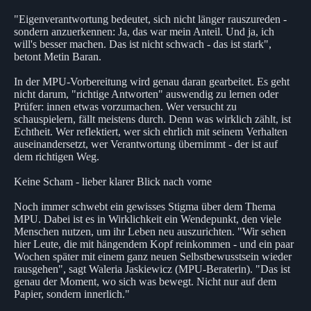
"Eigenverantwortung bedeutet, sich nicht länger rauszureden -
sondern anzuerkennen: Ja, das war mein Anteil. Und ja, ich
will's besser machen. Das ist nicht schwach - das ist stark",
betont Metin Baran.
In der MPU-Vorbereitung wird genau daran gearbeitet. Es geht
nicht darum, "richtige Antworten" auswendig zu lernen oder
Prüfer: innen etwas vorzumachen. Wer versucht zu
schauspielern, fällt meistens durch. Denn was wirklich zählt, ist
Echtheit. Wer reflektiert, wer sich ehrlich mit seinem Verhalten
auseinandersetzt, wer Verantwortung übernimmt - der ist auf
dem richtigen Weg.
Keine Scham - lieber klarer Blick nach vorne
Noch immer schwebt ein gewisses Stigma über dem Thema
MPU. Dabei ist es in Wirklichkeit ein Wendepunkt, den viele
Menschen nutzen, um ihr Leben neu auszurichten. "Wir sehen
hier Leute, die mit hängendem Kopf reinkommen - und ein paar
Wochen später mit einem ganz neuen Selbstbewusstsein wieder
rausgehen", sagt Waleria Jaskiewicz (MPU-Beraterin). "Das ist
genau der Moment, wo sich was bewegt. Nicht nur auf dem
Papier, sondern innerlich."