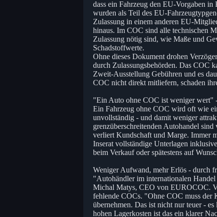
dass ein Fahrzeug den EU-Vorgaben in 
wurden als Teil des EU-Fahrzeugtypgene
Zulassung in einem anderen EU-Mitglie
hinaus. Im COC sind alle technischen M
Zulassung nötig sind, wie Maße und Gew
Schadstoffwerte.
Ohne dieses Dokument drohen Verzögeru
durch Zulassungsbehörden. Das COC kann
Zweit-Ausstellung Gebühren und es daue
COC nicht direkt mitliefern, schaden ih
"Ein Auto ohne COC ist weniger wert" 
Ein Fahrzeug ohne COC wird oft wie ein
unvollständig - und damit weniger attrak
grenzüberschreitenden Autohandel sind v
verliert Kundschaft und Marge. Immer m
Inserat vollständige Unterlagen inklusi
beim Verkauf oder spätestens auf Wunsch
Weniger Aufwand, mehr Erlös - durch 
"Autohändler im internationalen Handel 
Michal Matys, CEO von EUROCOC. Viele
fehlende COCs. "Ohne COC muss der K
übernehmen. Das ist nicht nur teuer - es
hohen Lagerkosten ist das ein klarer Nac