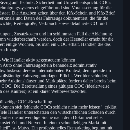
Bezug auf Technik, Sicherheit und Umwelt entspricht. COCs
hmigungssystems eingeführt und sind Voraussetzung für die
dstaat. Die Angaben gehen über den Kfz-Schein und Kfz-Brief
erkmale und Daten des Fahrzeugs dokumentiert, die für die
ichte, Reifengröße, Verbrauch sowie detaillierte CO- und
ngen, Zusatzkosten und im schlimmsten Fall die Ablehnung
 wiederbeschafft werden, doch der Hersteller erhebt für die
rt einige Wochen, bis man ein COC erhält. Händler, die das
rem Image.
- Wie Händler aktiv gegensteuern können
 Auto ohne Fahrzeugschein behandelt: administrativ
tiv. Insbesondere im internationalen Kontext, denn gerade im
ollständige Fahrzeugunterlagen Pflicht. Wer hier schludert,
ehr Auktionshäuser und Marktplätze fordern daher bereits beim
ve COC. Die Bereitstellung eines gültigen COC (idealerweise
 des Käufers) ist ein klarer Wettbewerbsvorteil.
frühzeitige COC-Beschaffung
können sich fehlende COCs schlicht nicht mehr leisten", erklärt
 Händler unterschätzen den wirtschaftlichen Schaden durch
äufer die aufwendige Suche nach dem Dokument selbst
 kostet Zeit und Nerven. In einem schnelllebigen Markt mit
hteil", so Matys. Ein professionelles Remarketing beginnt mit