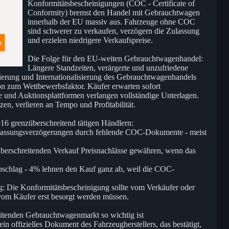
Konformitätsbescheinigungen (COC - Certificate of
Conformity) bremst den Handel mit Gebrauchtwagen
innerhalb der EU massiv aus. Fahrzeuge ohne COC
sind schwerer zu verkaufen, verzögern die Zulassung
und erzielen niedrigere Verkaufspreise.
Die Folge für den EU-weiten Gebrauchtwagenhandel:
Längere Standzeiten, verärgerte und unzufriedene
erung und Internationalisierung des Gebrauchtwagenhandels
n zum Wettbewerbsfaktor. Käufer erwarten sofort
e und Auktionsplattformen verlangen vollständige Unterlagen.
n, verlieren an Tempo und Profitabilität.
16 grenzüberschreitend tätigen Händlern:
ulassungsverzögerungen durch fehlende COC-Dokumente - meist
berschreitenden Verkauf Preisnachlässe gewähren, wenn das
bschlag - 4% lehnen den Kauf ganz ab, weil die COC-
nig: Die Konformitätsbescheinigung sollte vom Verkäufer oder
t vom Käufer erst besorgt werden müssen.
tenden Gebrauchtwagenmarkt so wichtig ist
ein offizielles Dokument des Fahrzeugherstellers, das bestätigt,