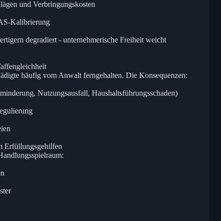
lägen und Verbringungskosten
DAS-Kalibrierung
rtigern degradiert - unternehmerische Freiheit weicht
affengleichheit
hädigte häufig vom Anwalt ferngehalten. Die Konsequenzen:
tminderung, Nutzungsausfall, Haushaltsführungsschaden)
Regulierung
eien
m Erfüllungsgehilfen
Handlungsspielraum:
en
ster