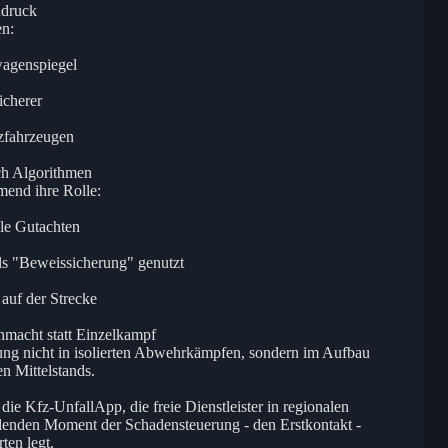
ndruck
en:
wagenspiegel
icherer
zfahrzeugen
rch Algorithmen
end ihre Rolle:
ale Gutachten
ls "Beweissicherung" genutzt
auf der Strecke
nmacht statt Einzelkampf
ng nicht in isolierten Abwehrkämpfen, sondern im Aufbau
en Mittelstands.
ie Kfz-UnfallApp, die freie Dienstleister in regionalen
denden Moment der Schadensteuerung - den Erstkontakt -
ten legt.