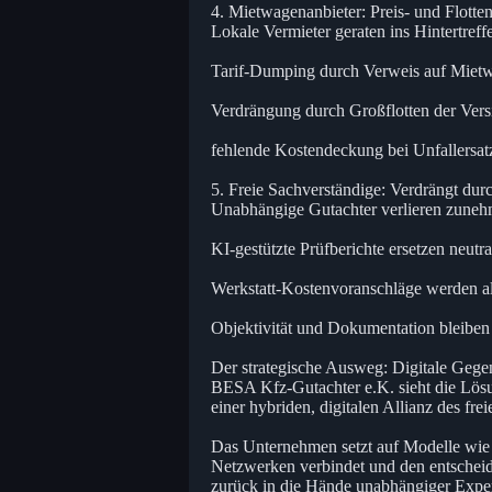
4. Mietwagenanbieter: Preis- und Flotte
Lokale Vermieter geraten ins Hintertreff
Tarif-Dumping durch Verweis auf Miet
Verdrängung durch Großflotten der Vers
fehlende Kostendeckung bei Unfallersat
5. Freie Sachverständige: Verdrängt du
Unabhängige Gutachter verlieren zunehm
KI-gestützte Prüfberichte ersetzen neutr
Werkstatt-Kostenvoranschläge werden a
Objektivität und Dokumentation bleiben 
Der strategische Ausweg: Digitale Gege
BESA Kfz-Gutachter e.K. sieht die Lösu
einer hybriden, digitalen Allianz des frei
Das Unternehmen setzt auf Modelle wie d
Netzwerken verbindet und den entschei
zurück in die Hände unabhängiger Exper