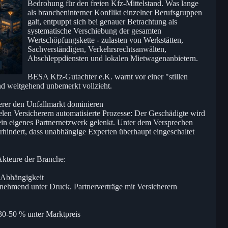
Bedrohung für den freien Kfz-Mittelstand. Was lange
als brancheninterner Konflikt einzelner Berufsgruppen
galt, entpuppt sich bei genauer Betrachtung als
systematische Verschiebung der gesamten
Wertschöpfungskette - zulasten von Werkstätten,
Sachverständigen, Verkehrsrechtsanwälten,
Abschleppdiensten und lokalen Mietwagenanbietern.
BESA Kfz-Gutachter e.K. warnt vor einer "stillen
 und weitgehend unbemerkt vollzieht.
erer den Unfallmarkt dominieren
vielen Versicherern automatisierte Prozesse: Der Geschädigte wird
n ein eigenes Partnernetzwerk gelenkt. Unter dem Versprechen
hindert, dass unabhängige Experten überhaupt eingeschaltet
 Akteure der Branche:
d Abhängigkeit
unehmend unter Druck. Partnerverträge mit Versicherern
 30-50 % unter Marktpreis