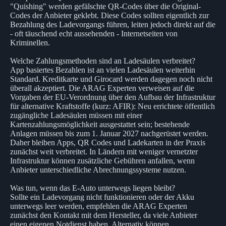
"Quishing" werden gefälschte QR-Codes über die Original-
Codes der Anbieter geklebt. Diese Codes sollten eigentlich zur
Bezahlung des Ladevorgangs führen, leiten jedoch direkt auf die
- oft täuschend echt aussehenden - Internetseiten von
Kriminellen.
Welche Zahlungsmethoden sind an Ladesäulen verbreitet?
App basiertes Bezahlen ist an vielen Ladesäulen weiterhin
Standard. Kreditkarte und Girocard werden dagegen noch nicht
überall akzeptiert. Die ARAG Experten verweisen auf die
Vorgaben der EU-Verordnung über den Aufbau der Infrastruktur
für alternative Kraftstoffe (kurz: AFIR): Neu errichtete öffentlich
zugängliche Ladesäulen müssen mit einer
Kartenzahlungsmöglichkeit ausgestattet sein; bestehende
Anlagen müssen bis zum 1. Januar 2027 nachgerüstet werden.
Daher bleiben Apps, QR Codes und Ladekarten in der Praxis
zunächst weit verbreitet. In Ländern mit weniger vernetzter
Infrastruktur können zusätzliche Gebühren anfallen, wenn
Anbieter unterschiedliche Abrechnungssysteme nutzen.
Was tun, wenn das E-Auto unterwegs liegen bleibt?
Sollte ein Ladevorgang nicht funktionieren oder der Akku
unterwegs leer werden, empfehlen die ARAG Experten
zunächst den Kontakt mit dem Hersteller, da viele Anbieter
einen eigenen Notdienst haben. Alternativ können