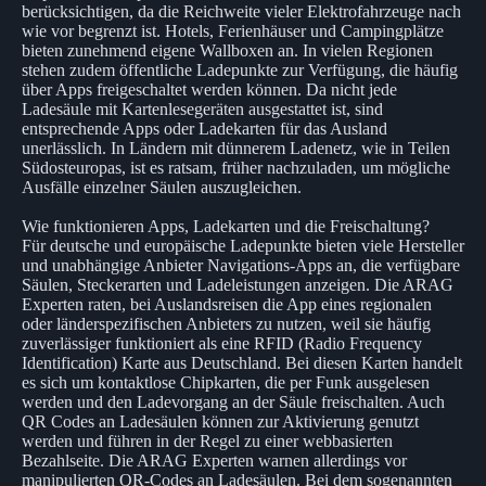
berücksichtigen, da die Reichweite vieler Elektrofahrzeuge nach
wie vor begrenzt ist. Hotels, Ferienhäuser und Campingplätze
bieten zunehmend eigene Wallboxen an. In vielen Regionen
stehen zudem öffentliche Ladepunkte zur Verfügung, die häufig
über Apps freigeschaltet werden können. Da nicht jede
Ladesäule mit Kartenlesegeräten ausgestattet ist, sind
entsprechende Apps oder Ladekarten für das Ausland
unerlässlich. In Ländern mit dünnerem Ladenetz, wie in Teilen
Südosteuropas, ist es ratsam, früher nachzuladen, um mögliche
Ausfälle einzelner Säulen auszugleichen.
Wie funktionieren Apps, Ladekarten und die Freischaltung?
Für deutsche und europäische Ladepunkte bieten viele Hersteller
und unabhängige Anbieter Navigations-Apps an, die verfügbare
Säulen, Steckerarten und Ladeleistungen anzeigen. Die ARAG
Experten raten, bei Auslandsreisen die App eines regionalen
oder länderspezifischen Anbieters zu nutzen, weil sie häufig
zuverlässiger funktioniert als eine RFID (Radio Frequency
Identification) Karte aus Deutschland. Bei diesen Karten handelt
es sich um kontaktlose Chipkarten, die per Funk ausgelesen
werden und den Ladevorgang an der Säule freischalten. Auch
QR Codes an Ladesäulen können zur Aktivierung genutzt
werden und führen in der Regel zu einer webbasierten
Bezahlseite. Die ARAG Experten warnen allerdings vor
manipulierten QR-Codes an Ladesäulen. Bei dem sogenannten