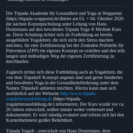
Die Tripada Akademie für Gesundheit und Yoga in Wuppertal
(https://tripada-wuppertal.de/)bietet am 03. + 04. Oktober 2020
die nächste Konzeptschulung unter Leitung von Hans
Deutzmann auf den bewährten Tripada Yoga ® Mediate Kurs
an. Diese Schulung richtet sich als Fortbildung an bereits
ausgebildete Yogalehrer, die sich nicht den Stress machen
möchten, für eine Zertifizierung bei der Zentralen Prüfstelle für
Prävention (ZPP) ein eigenes Konzept zu erstellen und den teils
langen und mühseligen Weg der eigenen Zertifizierung zu
durchlaufen.
Zugleich richtet sich diese Fortbildung auch an Yogalehrer, die
von dem Tripada® Konzept angetan sind und gerne fundiertes
und bewährtes Yoga in der Gesundheitsförderung unter dem
Namen Tripada® anbieten möchten. Hierzu kann man sich
ausführlich auf der Webseite
http://www.tripada-
yogalehrerausbildung.de
(https://tripada-
yogalehrerausbildung.de/) informieren. Der Kurs wurde vor ca.
20 Jahren entwickelt, seither immer weiter verbessert und
dokumentiert. Er wird ständig evaluiert und erfreut sich bei den
Kursteilnehmern großer Beliebtheit.
Tripada Yoga® - entwickelt von Hans Deutzmann, dem