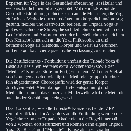
Experten für Yoga in der Gesundheitsförderung, ist säkular und
weltanschaulich neutral ausgerichtet. Mit dem Fokus auf der
Gesundheitsförderung richtet es sich an alle Menschen, die Yoga
einfach als Methode nutzen möchten, um körperlich und geistig
gesund, flexibel und kraftvoll zu bleiben. Im Tripada Yoga ®
gibt es verschiedene Stufen, die sich teilnehmerorientiert an den
Bedürfnissen und Anforderungen der Kursteilnehmer ausrichten.
Das Konzept lehnt sich an die Yoga Philosophie an und
betrachtet Yoga als Methode, Körper und Geist zu verbinden
und eine gut balancierte psychische Verfassung zu erreichen.
Die Zertifizierungs - Fortbildung umfasst den Tripada Yoga ®
Basic als Basis (ein weiteres extra Wochenende) sowie den
"Mediate" Kurs als Stufe für Fortgeschrittene. Mit einer Vielzahl
von Übungen aus den wichtigsten Methodengruppen in einer
fein abgestimmten Choreografie wird der ganze Körper
durchgearbeitet. Atemübungen, Tiefenentspannung und
Meditation runden das Ganze ab. Mittlerweile wird die Methode
auch in der Suchttherapie eingesetzt.
Das Konzept ist, wie alle Tripada® Konzepte, bei der ZPP
zentral zertifiziert. Im Anschluss an die Fortbildung werden die
Yogalehrer von der Tripada Akademie in der Regel innerhalb
von 2 Wochen dort zertifiziert und können dann eigene Tripada
Yoga ® "Basic" und "Mediate" - Kurse als Lizenzpartner