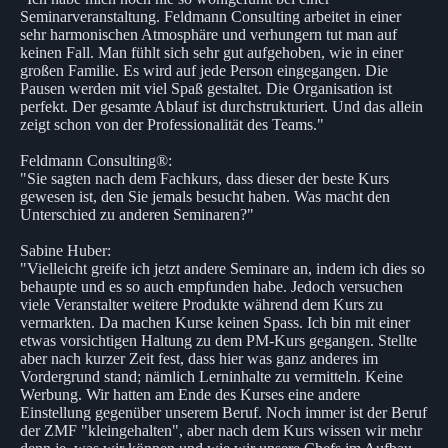
Seminarveranstaltung. Feldmann Consulting arbeitet in einer
sehr harmonischen Atmosphäre und verhungern tut man auf
keinen Fall. Man fühlt sich sehr gut aufgehoben, wie in einer
großen Familie. Es wird auf jede Person eingegangen. Die
Pausen werden mit viel Spaß gestaltet. Die Organisation ist
perfekt. Der gesamte Ablauf ist durchstrukturiert. Und das allein
zeigt schon von der Professionalität des Teams."
Feldmann Consulting®:
"Sie sagten nach dem Fachkurs, dass dieser der beste Kurs
gewesen ist, den Sie jemals besucht haben. Was macht den
Unterschied zu anderen Seminaren?"
Sabine Huber:
"Vielleicht greife ich jetzt andere Seminare an, indem ich dies so
behaupte und es so auch empfunden habe. Jedoch versuchen
viele Veranstalter weitere Produkte während dem Kurs zu
vermarkten. Da machen Kurse keinen Spass. Ich bin mit einer
etwas vorsichtigen Haltung zu dem PM-Kurs gegangen. Stellte
aber nach kurzer Zeit fest, dass hier was ganz anderes im
Vordergrund stand; nämlich Lerninhalte zu vermitteln. Keine
Werbung. Wir hatten am Ende des Kurses eine andere
Einstellung gegenüber unserem Beruf. Noch immer ist der Beruf
der ZMF "kleingehalten", aber nach dem Kurs wissen wir mehr