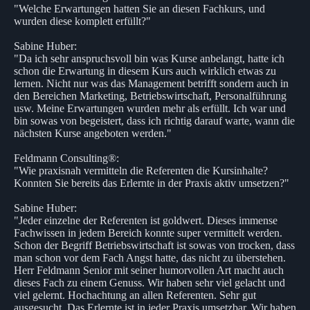
"Welche Erwartungen hatten Sie an diesen Fachkurs, und
wurden diese komplett erfüllt?"
Sabine Huber:
"Da ich sehr anspruchsvoll bin was Kurse anbelangt, hatte ich
schon die Erwartung in diesem Kurs auch wirklich etwas zu
lernen. Nicht nur was das Management betrifft sondern auch in
den Bereichen Marketing, Betriebswirtschaft, Personalführung
usw. Meine Erwartungen wurden mehr als erfüllt. Ich war und
bin sowas von begeistert, dass ich richtig darauf warte, wann die
nächsten Kurse angeboten werden."
Feldmann Consulting®:
"Wie praxisnah vermitteln die Referenten die Kursinhalte?
Konnten Sie bereits das Erlernte in der Praxis aktiv umsetzen?"
Sabine Huber:
"Jeder einzelne der Referenten ist goldwert. Dieses immense
Fachwissen in jedem Bereich konnte super vermittelt werden.
Schon der Begriff Betriebswirtschaft ist sowas von trocken, dass
man schon vor dem Fach Angst hatte, das nicht zu überstehen.
Herr Feldmann Senior mit seiner humorvollen Art macht auch
dieses Fach zu einem Genuss. Wir haben sehr viel gelacht und
viel gelernt. Hochachtung an allen Referenten. Sehr gut
ausgesucht. Das Erlernte ist in jeder Praxis umsetzbar. Wir haben