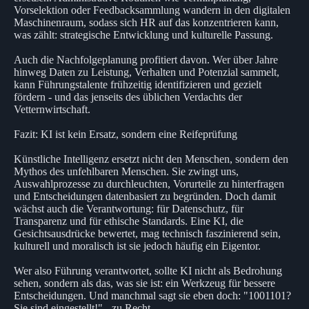
Vorselektion oder Feedbacksammlung wandern in den digitalen
Maschinenraum, sodass sich HR auf das konzentrieren kann,
was zählt: strategische Entwicklung und kulturelle Passung.
Auch die Nachfolgeplanung profitiert davon. Wer über Jahre
hinweg Daten zu Leistung, Verhalten und Potenzial sammelt,
kann Führungstalente frühzeitig identifizieren und gezielt
fördern - und das jenseits des üblichen Verdachts der
Vetternwirtschaft.
Fazit: KI ist kein Ersatz, sondern eine Reifeprüfung
Künstliche Intelligenz ersetzt nicht den Menschen, sondern den
Mythos des unfehlbaren Menschen. Sie zwingt uns,
Auswahlprozesse zu durchleuchten, Vorurteile zu hinterfragen
und Entscheidungen datenbasiert zu begründen. Doch damit
wächst auch die Verantwortung: für Datenschutz, für
Transparenz und für ethische Standards. Eine KI, die
Gesichtsausdrücke bewertet, mag technisch faszinierend sein,
kulturell und moralisch ist sie jedoch häufig ein Eigentor.
Wer also Führung verantwortet, sollte KI nicht als Bedrohung
sehen, sondern als das, was sie ist: ein Werkzeug für bessere
Entscheidungen. Und manchmal sagt sie eben doch: "1001101?
Sie sind eingestellt!" - zu Recht.