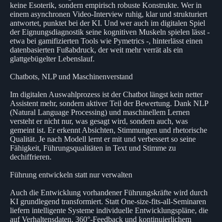
keine Esoterik, sondern empirisch robuste Konstrukte. Wer in
einem asynchronen Video-Interview ruhig, klar und strukturiert
antwortet, punktet bei der KI. Und wer auch im digitalen Spiel
der Eignungsdiagnostik seine kognitiven Muskeln spielen lässt -
etwa bei gamifizierten Tools wie Pymetrics -, hinterlässt einen
datenbasierten Fußabdruck, der weit mehr verrät als ein
glattgebügelter Lebenslauf.
Chatbots, NLP und Maschinenverstand
Im digitalen Auswahlprozess ist der Chatbot längst kein netter
Assistent mehr, sondern aktiver Teil der Bewertung. Dank NLP
(Natural Language Processing) und maschinellem Lernen
versteht er nicht nur, was gesagt wird, sondern auch, was
gemeint ist. Er erkennt Absichten, Stimmungen und rhetorische
Qualität. Je nach Modell lernt er mit und verbessert so seine
Fähigkeit, Führungsqualitäten in Text und Stimme zu
dechiffrieren.
Führung entwickeln statt nur verwalten
Auch die Entwicklung vorhandener Führungskräfte wird durch
KI grundlegend transformiert. Statt One-size-fits-all-Seminaren
liefern intelligente Systeme individuelle Entwicklungspläne, die
auf Verhaltensdaten, 360°-Feedback und kontinuierlichem