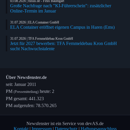
03.08.2026 | flixus.de - Felix Baumgart
Große Nachfrage nach "KI-Führerschein": zusätzlicher
Online-Termin im Januar
31.07.2026 | ELA Container GmbH
ELA Container eröffnet eigenen Campus in Haren (Ems)
31.07.2026 | TFA Fernmeldebau Kron GmbH
Jetzt für 2027 bewerben: TFA Fernmeldebau Kron GmbH
sucht Nachwuchstalente
Über Newsfenster.de
seit: Januar 2011
PM
heute: 2
(Pressemitteilung)
PM gesamt: 441.323
PM aufgerufen: 78.570.265
Newsfenster ist ein Service von devAS.de
Kontakt
|
Impressum
|
Datenschutz
|
Haftungsausschluss