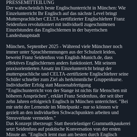
PRESSEMITTEILUNG
Der wahrscheinlich beste Englischunterricht in München: Wie
Einzelunterricht Ihr Englisch auf das nächste Level bringt
Muttersprachlicher CELTA-zertifizierter Englischlehrer Franz
Seidenfuss revolutioniert mit individuell zugeschnittenen
Einzelstunden das Englischlernen in der bayerischen
Landeshauptstadt
München, September 2025 - Während viele Münchner noch
immer unter Sprachhemmungen aus der Schulzeit leiden,
beweist Franz Seidenfuss von English-Munich.de, dass
effektives Englischlernen anders funktioniert. Mit seinem
praxisorientierten Ansatz im Einzelunterricht bringt der
muttersprachliche und CELTA-zertifizierte Englischlehrer seine
Schüler schneller zum Ziel als herkömmliche Gruppenkurse.
Individueller Erfolg statt Massenabfertigung
"Englischunterricht von der Stange ist nichts für Menschen mit
höheren Ansprüchen", erklärt Franz Seidenfuss, der seit über
zehn Jahren erfolgreich Englisch in München unterrichtet. "Bei
mir steht der Lernende im Mittelpunkt - nur so können wir
gezielt an den individuellen Schwachpunkten arbeiten und
Streuverluste vermeiden."
Das Konzept überzeugt: Statt theorielastiger Grammatikpaukerei
setzt Seidenfuss auf praktische Konversation von der ersten
Minute an. "Englisch lernt man am besten durch Englisch