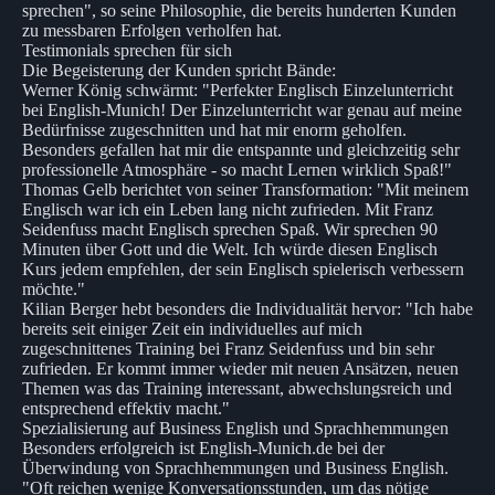
sprechen", so seine Philosophie, die bereits hunderten Kunden
zu messbaren Erfolgen verholfen hat.
Testimonials sprechen für sich
Die Begeisterung der Kunden spricht Bände:
Werner König schwärmt: "Perfekter Englisch Einzelunterricht
bei English-Munich! Der Einzelunterricht war genau auf meine
Bedürfnisse zugeschnitten und hat mir enorm geholfen.
Besonders gefallen hat mir die entspannte und gleichzeitig sehr
professionelle Atmosphäre - so macht Lernen wirklich Spaß!"
Thomas Gelb berichtet von seiner Transformation: "Mit meinem
Englisch war ich ein Leben lang nicht zufrieden. Mit Franz
Seidenfuss macht Englisch sprechen Spaß. Wir sprechen 90
Minuten über Gott und die Welt. Ich würde diesen Englisch
Kurs jedem empfehlen, der sein Englisch spielerisch verbessern
möchte."
Kilian Berger hebt besonders die Individualität hervor: "Ich habe
bereits seit einiger Zeit ein individuelles auf mich
zugeschnittenes Training bei Franz Seidenfuss und bin sehr
zufrieden. Er kommt immer wieder mit neuen Ansätzen, neuen
Themen was das Training interessant, abwechslungsreich und
entsprechend effektiv macht."
Spezialisierung auf Business English und Sprachhemmungen
Besonders erfolgreich ist English-Munich.de bei der
Überwindung von Sprachhemmungen und Business English.
"Oft reichen wenige Konversationsstunden, um das nötige