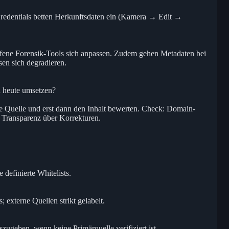
edentials betten Herkunftsdaten ein (Kamera → Edit →
offene Forensik-Tools sich anpassen. Zudem gehen Metadaten bei
en sich degradieren.
n heute umsetzen?
die Quelle und erst dann den Inhalt bewerten. Check: Domain-
 Transparenz über Korrekturen.
definierte Whitelists.
; externe Quellen strikt gelabelt.
uszugeben, wenn keine Primärquelle verifiziert ist.