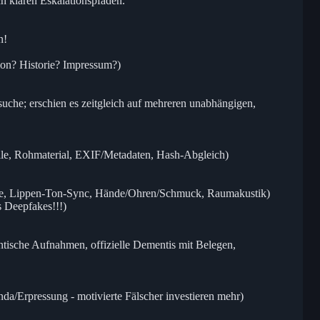
ch klaren Eskalationspfaden.
n!
ion? Historie? Impressum?)
uche; erschien es zeitgleich auf mehreren unabhängigen,
lle, Rohmaterial, EXIF/Metadaten, Hash-Abgleich)
lexe, Lippen-Ton-Sync, Hände/Ohren/Schmuck, Raumakustik)
s Deepfakes!!!)
tische Aufnahmen, offizielle Dementis mit Belegen,
nda/Erpressung - motivierte Fälscher investieren mehr)