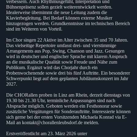
verbessern. Auch Rhythmusgefühl, Interpretation und
Bühnenpräsenz sollen gezielt weiterentwickelt werden.
Idealerweise übernimmt die neue Leitung zudem die
Klavierbegleitung. Bei Bedarf können externe Musiker
hinzugezogen werden. Grundkenntnisse im technischen Bereich
sind im Weiteren von Vorteil.
Im Chor singen 22 Aktive im Alter zwischen 35 und 70 Jahren.
Das vielseitige Repertoire umfasst drei- und vierstimmige
Arrangements aus Pop, Swing, Chanson und Jazz. Gesungen
wird in deutscher und englischer Sprache mit klarem Anspruch
an die musikalische Qualität sowie Freude und Nähe zum
Publikum. Ergänzt wird das Chorjahr durch ein
Probenwochenende sowie drei bis fünf Auftritte. Ein besonderer
Schwerpunkt liegt auf dem geplanten Jubiläumskonzert im Jahr
2027.
Die CHORallen proben in Linz am Rhein, derzeit dienstags von
19.30 bis 21.30 Uhr, terminliche Anpassungen sind nach
Absprache möglich. Geboten werden ein Festhonorar sowie
zusätzliche Vergütungen für Sonderauftritte. Interessierte können
sich gerne bei der ersten Vorsitzenden Michaela Konrad via E-
Mail an kontakt@chorallenleubsdorf.de melden.
Erstveröffentlicht am 23. März 2026 unter