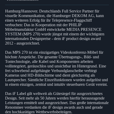
Hamburg/Hannover. Deutschlands Full Service Partner für
visuelle Kommunikation, die Hamburger DEKOM AG, kann
einen weiteren Erfolg für ihr Telepresence-Flaggschiff
verbuchen: Das in Kooperation mit der PHILIP
Möbelmanufaktur GmbH entwickelte MEDIA PRESENCE
SYSTEM (MPS 270) wurde jüngst mit einem der wichtigsten
internationalen Designpreise - dem iF product design award
2012 - ausgezeichnet.
Das MPS 270 ist ein einzigartiges Videokonferenz-Möbel für
höchste Ansprüche. Die gesamte Übertragungs-, Bild- und
Tontechnologie, alle Kabel und Komponenten arbeiten
vollintegriert, geräuschlos und unsichtbar im Hintergrund. Eine
frei schwebend aufgehängte Verbundglasscheibe verbirgt
Kameras und HD-Bildschirme und dient gleichzeitig als
Lautsprecher. Sämtliche Einzelfunktionen wurden aufgelöst und
in einem einzigen, zentral und intuitiv steuerbaren Gerät vereint.
Das iF Label gilt weltweit als Gütesiegel für ausgezeichnetes
Design. Seit mehr als 50 Jahren werden hierfür herausragende
Leistungen ermittelt und ausgezeichnet. Das große internationale
Renommee verdanken die iF design awards auch und gerade
den hochkarätigen Wettbewerbsbeiträgen.