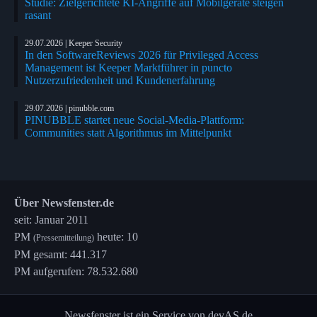
Studie: Zielgerichtete KI-Angriffe auf Mobilgeräte steigen
rasant
29.07.2026 | Keeper Security
In den SoftwareReviews 2026 für Privileged Access
Management ist Keeper Marktführer in puncto
Nutzerzufriedenheit und Kundenerfahrung
29.07.2026 | pinubble.com
PINUBBLE startet neue Social-Media-Plattform:
Communities statt Algorithmus im Mittelpunkt
Über Newsfenster.de
seit: Januar 2011
PM
heute: 10
(Pressemitteilung)
PM gesamt: 441.317
PM aufgerufen: 78.532.680
Newsfenster ist ein Service von devAS.de