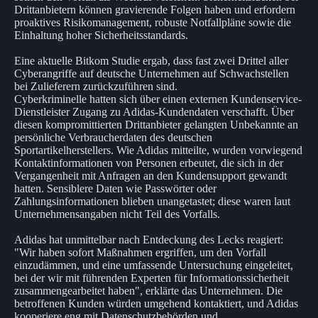
Drittanbietern können gravierende Folgen haben und erfordern
proaktives Risikomanagement, robuste Notfallpläne sowie die
Einhaltung hoher Sicherheitsstandards.
Eine aktuelle Bitkom Studie ergab, dass fast zwei Drittel aller
Cyberangriffe auf deutsche Unternehmen auf Schwachstellen
bei Zulieferern zurückzuführen sind.
Cyberkriminelle hatten sich über einen externen Kundenservice-
Dienstleister Zugang zu Adidas-Kundendaten verschafft. Über
diesen kompromittierten Drittanbieter gelangten Unbekannte an
persönliche Verbraucherdaten des deutschen
Sportartikelherstellers. Wie Adidas mitteilte, wurden vorwiegend
Kontaktinformationen von Personen erbeutet, die sich in der
Vergangenheit mit Anfragen an den Kundensupport gewandt
hatten. Sensiblere Daten wie Passwörter oder
Zahlungsinformationen blieben unangetastet; diese waren laut
Unternehmensangaben nicht Teil des Vorfalls.
Adidas hat unmittelbar nach Entdeckung des Lecks reagiert:
"Wir haben sofort Maßnahmen ergriffen, um den Vorfall
einzudämmen, und eine umfassende Untersuchung eingeleitet,
bei der wir mit führenden Experten für Informationssicherheit
zusammengearbeitet haben", erklärte das Unternehmen. Die
betroffenen Kunden würden umgehend kontaktiert, und Adidas
kooperiere eng mit Datenschutzbehörden und