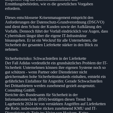
Ermittlungsbehörden, wie es die gesetzlichen Vorgaben
erfordern.
Dieses entschlossene Krisenmanagement entspricht den
Anforderungen der Datenschutz-Grundverordnung (DSGVO)
und dient dem Schutz der Kunden sowie der Aufklärung des
Vorfalls. Dennoch führt der Vorfall eindrücklich vor Augen, dass
Cyberrisiken längst über die eigene IT-Infrastruktur
hinausgehen. Er ist ein Weckruf für alle Unternehmen, die
Sicherheit der gesamten Lieferkette stärker in den Blick zu
nehmen.
Sicherheitsrisiko: Schwachstellen in der Lieferkette
Der Fall Adidas verdeutlicht ein grundsätzliches Problem der IT-
Sicherheit: Unternehmen können ihre eigenen Systeme noch so
gut schützen - wenn Partner oder Dienstleister nicht
gleichermaßen hohe Sicherheitsstandards einhalten, entsteht ein
gefährliches Einfallstor für Angreifer. Gerade Schwachstellen
bei Drittanbietern werden zunehmend gezielt ausgenutzt.
Consulting GmbH.
Berichte des Bundesamts für Sicherheit in der
Informationstechnik (BSI) bestätigen diesen Trend: Im
Lagebericht 2024 ist von verstärkten Angriffen auf Lieferketten
die Rede; insbesondere rücken zunehmend KMU und IT-
Dienstleister als Ziele ins Visier von Hackern. Keine