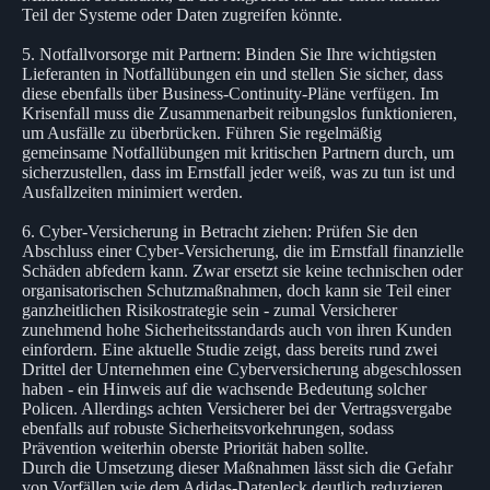
Teil der Systeme oder Daten zugreifen könnte.
5. Notfallvorsorge mit Partnern: Binden Sie Ihre wichtigsten
Lieferanten in Notfallübungen ein und stellen Sie sicher, dass
diese ebenfalls über Business-Continuity-Pläne verfügen. Im
Krisenfall muss die Zusammenarbeit reibungslos funktionieren,
um Ausfälle zu überbrücken. Führen Sie regelmäßig
gemeinsame Notfallübungen mit kritischen Partnern durch, um
sicherzustellen, dass im Ernstfall jeder weiß, was zu tun ist und
Ausfallzeiten minimiert werden.
6. Cyber-Versicherung in Betracht ziehen: Prüfen Sie den
Abschluss einer Cyber-Versicherung, die im Ernstfall finanzielle
Schäden abfedern kann. Zwar ersetzt sie keine technischen oder
organisatorischen Schutzmaßnahmen, doch kann sie Teil einer
ganzheitlichen Risikostrategie sein - zumal Versicherer
zunehmend hohe Sicherheitsstandards auch von ihren Kunden
einfordern. Eine aktuelle Studie zeigt, dass bereits rund zwei
Drittel der Unternehmen eine Cyberversicherung abgeschlossen
haben - ein Hinweis auf die wachsende Bedeutung solcher
Policen. Allerdings achten Versicherer bei der Vertragsvergabe
ebenfalls auf robuste Sicherheitsvorkehrungen, sodass
Prävention weiterhin oberste Priorität haben sollte.
Durch die Umsetzung dieser Maßnahmen lässt sich die Gefahr
von Vorfällen wie dem Adidas-Datenleck deutlich reduzieren.