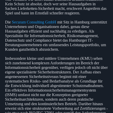
Kein Schutz ist absolut, doch wer seine Hausaufgaben in
Sachen Lieferketten-Sicherheit macht, erschwert Angreifern das
Spiel und kann im Ernstfall schneller reagieren.
Die
Securam Consulting GmbH
mit Sitz in Hamburg unterstützt
Unternehmen und Organisationen dabei, genau diese
Hausaufgaben effizient und nachhaltig zu erledigen. Als
Spezialistin für Informationssicherheit, Risikomanagement,
Datenschutz und Compliance bietet das Hamburger IT-
Beratungsunternehmen ein umfassendes Leistungsportfolio, um
Kunden ganzheitlich abzusichern.
Insbesondere kleine und mittlere Unternehmen (KMU) sehen
sich zunehmend komplexen Anforderungen im Bereich der
Informationssicherheit gegenüber, verfügen jedoch oft nicht über
eigene spezialisierte Sicherheitsstrukturen. Der Aufbau eines
angemessenen Sicherheitsniveaus beginnt mit einer
systematischen Risiko- und Bedarfsanalyse als Grundlage für
die Entwicklung individuell abgestimmter Schutzmaßnahmen.
Ein effektives Informationssicherheitsmanagementsystem
(ISMS) umfasst nicht nur die Konzeption geeigneter
Sicherheitsarchitekturen, sondern auch deren praktische
Umsetzung und den kontinuierlichen Betrieb. Darüber hinaus
erweist sich eine strukturierte Vorbereitung auf Zertifizierungen -
wie etwa nach ISO/IEC 27001 oder gemäß den Anforderungen