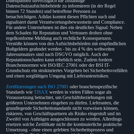
Datenpannen unverzüglich die zuständige
Datenschutzaufsichtsbehörde zu informieren (in der Regel
binnen 72 Stunden) und betroffene Personen zu
benachrichtigen. Adidas kommt diesen Pflichten nach und
signalisiert damit Verantwortungsbewusstsein und Compliance.
Für andere Unternehmen ist dies ein deutliches Signal: Neben
dem Schaden für Reputation und Vertrauen drohen ohne
regelkonforme Meldung auch rechtliche Konsequenzen.
Verstöße können von den Aufsichtsbehörden mit empfindlichen
Bußgeldern geahndet werden - bis zu 4 % des weltweiten
Jahresumsatzes sind nach DSGVO möglich. Auch der
Reputationsschaden kann erheblich sein. Zudem fordern
Branchennormen wie ISO/IEC 27001 oder der BSI IT-
Grundschutz ein strukturiertes Vorgehen bei Sicherheitsvorfällen
und einen sorgfältigen Umgang mit Lieferantenrisiken.
Zertifizierungen nach ISO 27001
oder branchenspezifische
Standards wie
TISAX
werden in vielen Fällen sogar als
Voraussetzung betrachtet, um Geschäftsbeziehungen mit
größeren Unternehmen eingehen zu dürfen. Lieferanten, die
grundlegende Sicherheitsstandards nicht vorweisen können,
riskieren, von Geschäftspartnern als Risiko eingestuft und im
Zweifel von Aufträgen ausgeschlossen zu werden. Allerdings
ersetzen solche Zertifikate nicht die kontinuierliche praktische
Umsetzung - ohne einen gelebten Sicherheitsprozess und