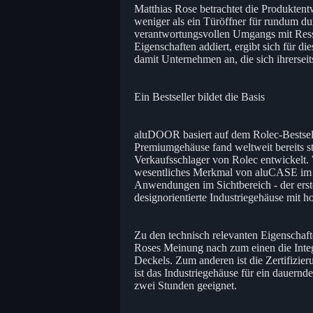
Matthias Rose betrachtet die Produktent
weniger als ein Türöffner für rundum d
verantwortungsvollen Umgangs mit Res
Eigenschaften addiert, ergibt sich für d
damit Unternehmen an, die sich ihrerseit
Ein Bestseller bildet die Basis
aluDOOR basiert auf dem Rolec-Bestsel
Premiumgehäuse fand weltweit bereits st
Verkaufsschlager von Rolec entwickelt. W
wesentliches Merkmal von aluCASE im o
Anwendungen im Sichtbereich - der erste
designorientierte Industriegehäuse mit 
Zu den technisch relevanten Eigenschaf
Roses Meinung nach zum einen die Integr
Deckels. Zum anderen ist die Zertifizie
ist das Industriegehäuse für ein dauern
zwei Stunden geeignet.