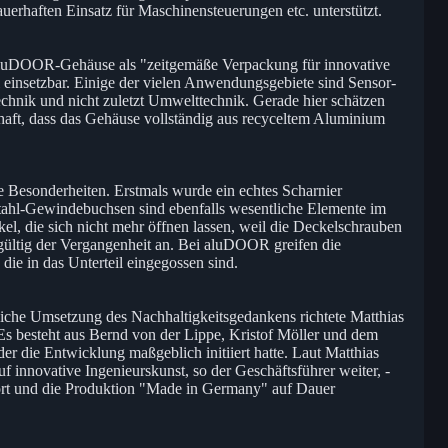
dauerhaften Einsatz für Maschinensteuerungen etc. unterstützt.
 aluDOOR-Gehäuse als "zeitgemäße Verpackung für innovative
ll einsetzbar. Einige der vielen Anwendungsgebiete sind Sensor-
chnik und nicht zuletzt Umwelttechnik. Gerade hier schätzen
aft, dass das Gehäuse vollständig aus recyceltem Aluminium
 Besonderheiten. Erstmals wurde ein echtes Scharnier
stahl-Gewindebuchsen sind ebenfalls wesentliche Elemente im
l, die sich nicht mehr öffnen lassen, weil die Deckelschrauben
gültig der Vergangenheit an. Bei aluDOOR greifen die
die in das Unterteil eingegossen sind.
eiche Umsetzung des Nachhaltigkeitsgedankens richtete Matthias
Es besteht aus Bernd von der Lippe, Kristof Möller und dem
 die Entwicklung maßgeblich initiiert hatte. Laut Matthias
 innovative Ingenieurskunst, so der Geschäftsführer weiter, -
ort und die Produktion "Made in Germany" auf Dauer