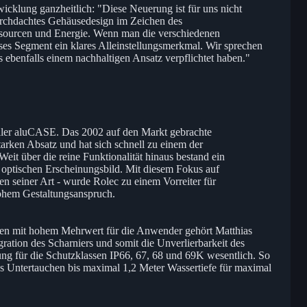
wicklung ganzheitlich: "Diese Neuerung ist für uns nicht
urchdachtes Gehäusedesign im Zeichen des
sourcen und Energie. Wenn man die verschiedenen
ieses Segment ein klares Alleinstellungsmerkmal. Wir sprechen
s ebenfalls einem nachhaltigen Ansatz verpflichtet haben."
ler aluCASE. Das 2002 auf den Markt gebrachte
arken Absatz und hat sich schnell zu einem der
eit über die reine Funktionalität hinaus bestand ein
ptischen Erscheinungsbild. Mit diesem Fokus auf
n seiner Art - wurde Rolec zu einem Vorreiter für
hohem Gestaltungsanspruch.
ten mit hohem Mehrwert für die Anwender gehört Matthias
ation des Scharniers und somit die Unverlierbarkeit des
rung für die Schutzklassen IP66, 67, 68 und 69K wesentlich. So
des Untertauchen bis maximal 1,2 Meter Wassertiefe für maximal