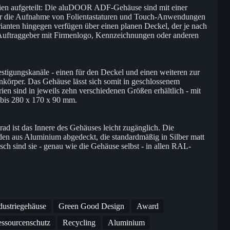
ien aufgeteilt: Die aluDOOR ADF-Gehäuse sind mit einer
 für die Aufnahme von Folientastaturen und Touch-Anwendungen
nten hingegen verfügen über einen planen Deckel, der je nach
uftraggeber mit Firmenlogo, Kennzeichnungen oder anderen
stigungskanäle - einen für den Deckel und einen weiteren zur
örper. Das Gehäuse lässt sich somit in geschlossenem
n sind in jeweils zehn verschiedenen Größen erhältlich - mit
 bis 280 x 170 x 90 mm.
d ist das Innere des Gehäuses leicht zugänglich. Die
n aus Aluminium abgedeckt, die standardmäßig in Silber matt
sch sind sie - genau wie die Gehäuse selbst - in allen RAL-
dustriegehäuse
Green Good Design
Award
ssourcenschutz
Recycling
Aluminium