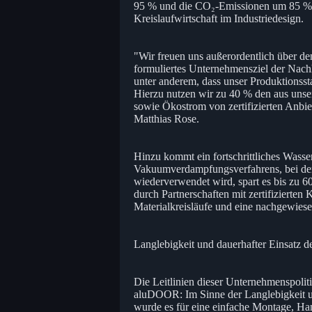
95 % und die CO₂-Emissionen um 85 %. Ro
Kreislaufwirtschaft im Industriedesign.
"Wir freuen uns außerordentlich über den
formuliertes Unternehmensziel der Nachh
unter anderem, dass unser Produktionsst
Hierzu nutzen wir zu 40 % den aus unser
sowie Ökostrom von zertifizierten Anbie
Matthias Rose.
Hinzu kommt ein fortschrittliches Wass
Vakuumverdampfungsverfahrens, bei de
wiederverwendet wird, spart es bis zu 60
durch Partnerschaften mit zertifizierten 
Materialkreisläufe und eine nachgewies
Langlebigkeit und dauerhafter Einsatz d
Die Leitlinien dieser Unternehmenspolit
aluDOOR: Im Sinne der Langlebigkeit 
wurde es für eine einfache Montage, H