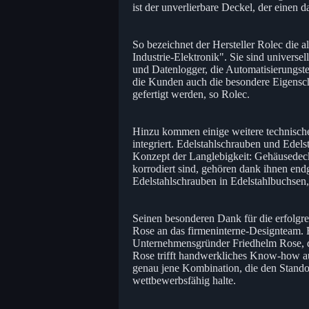
ist der unverlierbare Deckel, der einen 
So bezeichnet der Hersteller Rolec die
Industrie-Elektronik". Sie sind universe
und Datenlogger, die Automatisierungste
die Kunden auch die besondere Eigensch
gefertigt werden, so Rolec.
Hinzu kommen einige weitere technische
integriert. Edelstahlschrauben und Edel
Konzept der Langlebigkeit: Gehäusedecke
korrodiert sind, gehören dank ihnen end
Edelstahlschrauben in Edelstahlbuchsen, 
Seinen besonderen Dank für die erfolgr
Rose an das firmeninterne-Designteam. 
Unternehmensgründer Friedhelm Rose, der
Rose trifft handwerkliches Know-how auf
genau jene Kombination, die den Stand
wettbewerbsfähig halte.