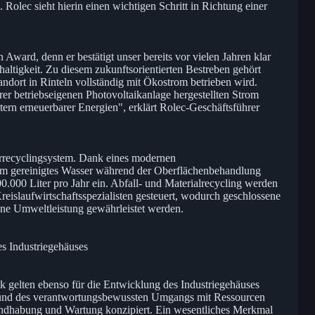
lec sieht hierin einen wichtigen Schritt in Richtung einer
 Award, denn er bestätigt unser bereits vor vielen Jahren klar
altigkeit. Zu diesem zukunftsorientierten Bestreben gehört
andort in Rinteln vollständig mit Ökostrom betrieben wird.
er betriebseigenen Photovoltaikanlage hergestellten Strom
tern erneuerbarer Energien", erklärt Rolec-Geschäftsführer
errecyclingsystem. Dank eines modernen
m gereinigtes Wasser während der Oberflächenbehandlung
0.000 Liter pro Jahr ein. Abfall- und Materialrecycling werden
Kreislaufwirtschaftsspezialisten gesteuert, wodurch geschlossene
ene Umweltleistung gewährleistet werden.
es Industriegehäuses
ik gelten ebenso für die Entwicklung des Industriegehäuses
und des verantwortungsbewussten Umgangs mit Ressourcen
andhabung und Wartung konzipiert. Ein wesentliches Merkmal