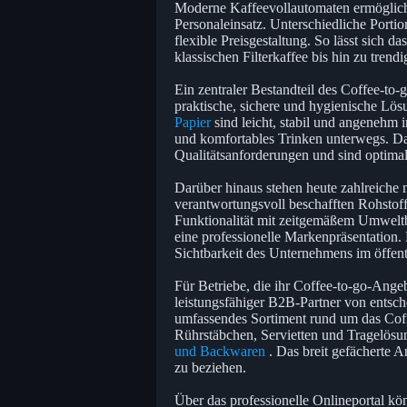
Moderne Kaffeevollautomaten ermögliche
Personaleinsatz. Unterschiedliche Porti
flexible Preisgestaltung. So lässt sich 
klassischen Filterkaffee bis hin zu trendi
Ein zentraler Bestandteil des Coffee-to-
praktische, sichere und hygienische Lö
Papier
sind leicht, stabil und angenehm
und komfortables Trinken unterwegs. Da
Qualitätsanforderungen und sind optima
Darüber hinaus stehen heute zahlreiche 
verantwortungsvoll beschafften Rohstof
Funktionalität mit zeitgemäßem Umwelt
eine professionelle Markenpräsentation.
Sichtbarkeit des Unternehmens im öffen
Für Betriebe, die ihr Coffee-to-go-Angeb
leistungsfähiger B2B-Partner von entsc
umfassendes Sortiment rund um das Cof
Rührstäbchen, Servietten und Tragelösu
und Backwaren
. Das breit gefächerte A
zu beziehen.
Über das professionelle Onlineportal k