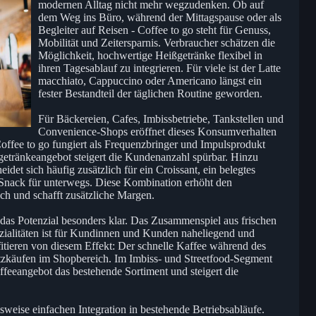
modernen Alltag nicht mehr wegzudenken. Ob auf
dem Weg ins Büro, während der Mittagspause oder als
Begleiter auf Reisen - Coffee to go steht für Genuss,
Mobilität und Zeitersparnis. Verbraucher schätzen die
Möglichkeit, hochwertige Heißgetränke flexibel in
ihren Tagesablauf zu integrieren. Für viele ist der Latte
macchiato, Cappuccino oder Americano längst ein
fester Bestandteil der täglichen Routine geworden.
Für Bäckereien, Cafes, Imbissbetriebe, Tankstellen und
Convenience-Shops eröffnet dieses Konsumverhalten
 Coffee to go fungiert als Frequenzbringer und Impulsprodukt
ißgetränkeangebot steigert die Kundenanzahl spürbar. Hinzu
idet sich häufig zusätzlich für ein Croissant, ein belegtes
Snack für unterwegs. Diese Kombination erhöht den
ch und schafft zusätzliche Margen.
das Potenzial besonders klar. Das Zusammenspiel aus frischen
ialitäten ist für Kundinnen und Kunden naheliegend und
fitieren von diesem Effekt: Der schnelle Kaffee während des
atzkäufen im Shopbereich. Im Imbiss- und Streetfood-Segment
ffeeangebot das bestehende Sortiment und steigert die
chsweise einfachen Integration in bestehende Betriebsabläufe.