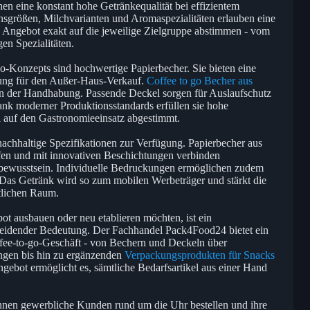
n eine konstant hohe Getränkequalität bei effizientem
onsgrößen, Milchvarianten und Aromaspezialitäten erlauben eine
das Angebot exakt auf die jeweilige Zielgruppe abstimmen - vom
gen Spezialitäten.
go-Konzepts sind hochwertige Papierbecher. Sie bieten eine
sung für den Außer-Haus-Verkauf.
Coffee to go Becher aus
 in der Handhabung. Passende Deckel sorgen für Auslaufschutz
nk moderner Produktionsstandards erfüllen sie hohe
l auf den Gastronomieeinsatz abgestimmt.
nachhaltige Spezifikationen zur Verfügung. Papierbecher aus
fen und mit innovativen Beschichtungen verbinden
bewusstsein. Individuelle Bedruckungen ermöglichen zudem
 Das Getränk wird so zum mobilen Werbeträger und stärkt die
tlichen Raum.
ot ausbauen oder neu etablieren möchten, ist ein
heidender Bedeutung. Der Fachhandel Pack4Food24 bietet ein
fee-to-go-Geschäft - von Bechern und Deckeln über
ngen bis hin zu ergänzenden
Verpackungsprodukten für Snacks
ngebot ermöglicht es, sämtliche Bedarfsartikel aus einer Hand
önnen gewerbliche Kunden rund um die Uhr bestellen und ihre