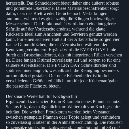
hergestellt. Das Schneidebrett bietet daher eine äußerst robuste
und porenfreie Oberfläche. Diese Materialbeschaffenheit sorgt
dafür, dass das Brett weder Gerüche noch Verfärbungen
annimmt, während es gleichzeitig die Klingen hochwertiger
Messer schont. Die Funktionalität wird durch eine integrierte
Saftrille auf der Vorderseite ergänzt, während die glatte
Rückseite ideal zum Anrichten und Servieren genutzt werden
kann. Für einen sicheren Halt auf der Arbeitsfläche sorgen vier
flache Gummifüßchen, die ein Verrutschen während der
Benutzung verhindern. Ergänzt wird die EVERYDAY Linie
durch ein Brotschneidebrett, das mit integrierten Rillen versehen
ist. Diese fangen Krümel zuverlässig auf und sorgen so für eine
saubere Arbeitsfläche. Die EVERYDAY Schneidbretter sind
spülmaschinentauglich, weshalb sich die Reinigung besonders
unkompliziert gestaltet. Der neue Küchenhelfer ist in drei
verschiedenen Größen erhältlich, um für jede Küchenaufgabe
die passende Fläche zu bieten.
Der smarte Werterhalt für Kochgeschirr
Ergänzend dazu lanciert Kuhn Rikon ein neues Pfannenschutz-
Set aus Filz, das maßgeblich zum Werterhalt von Kochgeschirr
beiträgt. Die weichen Protektoren werden beim Verstauen
zwischen gestapelte Pfannen oder Töpfe gelegt und verhindern
so zuverlässig Kratzer in der Antihaftbeschichtung. Die robusten
Filzeinsätze sind schmutzabweisend, langlebig und mit 38 cm /