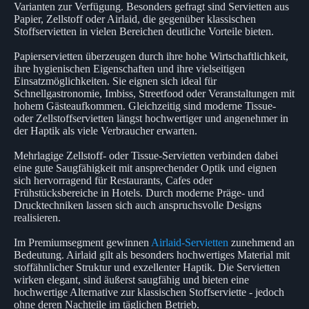
Varianten zur Verfügung. Besonders gefragt sind Servietten aus
Papier, Zellstoff oder Airlaid, die gegenüber klassischen
Stoffservietten in vielen Bereichen deutliche Vorteile bieten.
Papierservietten überzeugen durch ihre hohe Wirtschaftlichkeit,
ihre hygienischen Eigenschaften und ihre vielseitigen
Einsatzmöglichkeiten. Sie eignen sich ideal für
Schnellgastronomie, Imbiss, Streetfood oder Veranstaltungen mit
hohem Gästeaufkommen. Gleichzeitig sind moderne Tissue-
oder Zellstoffservietten längst hochwertiger und angenehmer in
der Haptik als viele Verbraucher erwarten.
Mehrlagige Zellstoff- oder Tissue-Servietten verbinden dabei
eine gute Saugfähigkeit mit ansprechender Optik und eignen
sich hervorragend für Restaurants, Cafes oder
Frühstücksbereiche in Hotels. Durch moderne Präge- und
Drucktechniken lassen sich auch anspruchsvolle Designs
realisieren.
Im Premiumsegment gewinnen
Airlaid-Servietten
zunehmend an
Bedeutung. Airlaid gilt als besonders hochwertiges Material mit
stoffähnlicher Struktur und exzellenter Haptik. Die Servietten
wirken elegant, sind äußerst saugfähig und bieten eine
hochwertige Alternative zur klassischen Stoffserviette - jedoch
ohne deren Nachteile im täglichen Betrieb.