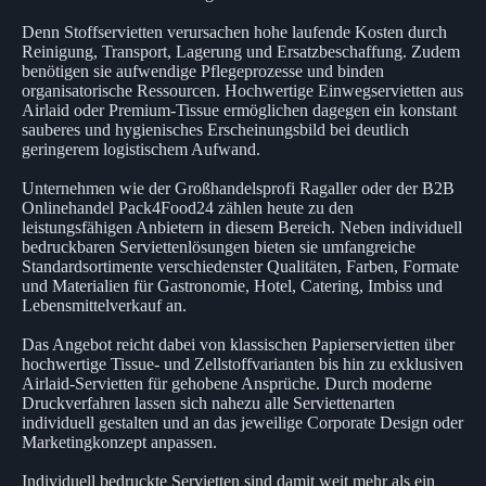
Denn Stoffservietten verursachen hohe laufende Kosten durch
Reinigung, Transport, Lagerung und Ersatzbeschaffung. Zudem
benötigen sie aufwendige Pflegeprozesse und binden
organisatorische Ressourcen. Hochwertige Einwegservietten aus
Airlaid oder Premium-Tissue ermöglichen dagegen ein konstant
sauberes und hygienisches Erscheinungsbild bei deutlich
geringerem logistischem Aufwand.
Unternehmen wie der Großhandelsprofi Ragaller oder der B2B
Onlinehandel Pack4Food24 zählen heute zu den
leistungsfähigen Anbietern in diesem Bereich. Neben individuell
bedruckbaren Serviettenlösungen bieten sie umfangreiche
Standardsortimente verschiedenster Qualitäten, Farben, Formate
und Materialien für Gastronomie, Hotel, Catering, Imbiss und
Lebensmittelverkauf an.
Das Angebot reicht dabei von klassischen Papierservietten über
hochwertige Tissue- und Zellstoffvarianten bis hin zu exklusiven
Airlaid-Servietten für gehobene Ansprüche. Durch moderne
Druckverfahren lassen sich nahezu alle Serviettenarten
individuell gestalten und an das jeweilige Corporate Design oder
Marketingkonzept anpassen.
Individuell bedruckte Servietten sind damit weit mehr als ein