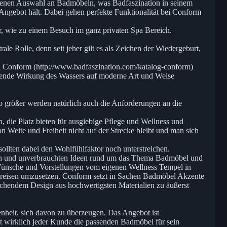
esenen Auswahl an Badmöbeln, was Badfaszination in seinem
ngebot hält. Dabei gehen perfekte Funktionalität bei Conform
, wie zu einem Besuch im ganz privaten Spa Bereich.
ale Rolle, denn seit jeher gilt es als Zeichen der Wiedergeburt,
on Conform (http://www.badfaszination.com/katalog-conform)
uende Wirkung des Wassers auf moderne Art und Weise
o größer werden natürlich auch die Anforderungen an die
, die Platz bieten für ausgiebige Pflege und Wellness und
 Weite und Freiheit nicht auf der Strecke bleibt und man sich
ollten dabei den Wohlfühlfaktor noch unterstreichen.
chen und unverbrauchten Ideen rund um das Thema Badmöbel und
 Wünsche und Vorstellungen vom eigenen Wellness Tempel in
n Preisen umzusetzen. Conform setzt in Sachen Badmöbel Akzente
rechendem Design aus hochwertigsten Materialien zu äußerst
nheit, sich davon zu überzeugen. Das Angebot ist
t wirklich jeder Kunde die passenden Badmöbel für sein