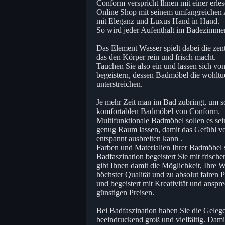
Conform verspricht Ihnen mit einer erl
Online Shop mit seinem umfangreichen A
mit Eleganz und Luxus Hand in Hand.
So wird jeder Aufenthalt im Badezimmer
Das Element Wasser spielt dabei die zentr
das den Körper rein und frisch macht.
Tauchen Sie also ein und lassen sich v
begeistern, dessen Badmöbel die wohlt
unterstreichen.
Je mehr Zeit man im Bad zubringt, um s
komfortablen Badmöbel von Conform.
Multifunktionale Badmöbel sollen es sein
genug Raum lassen, damit das Gefühl von
entspannt ausbreiten kann .
Farben und Materialien Ihrer Badmöbel s
Badfaszination begeistert Sie mit fris
gibt Ihnen damit die Möglichkeit, Ihre
höchster Qualität und zu absolut faire
und begeistert mit Kreativität und ansp
günstigen Preisen.
Bei Badfaszination haben Sie die Gelege
beeindruckend groß und vielfältig. Dami