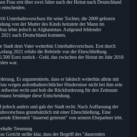
sen Frau erst über zwei Jahre nach der Heirat nach Deutschland
t entscheiden.
 2016 Unterhaltsvorschuss für seine Tochter, die 2009 geboren
idung von der Mutter des Kinds heiratete der Mann im
rau lebte jedoch in Afghanistan. Aufgrund fehlender
uar 2021 nach Deutschland kommen.
ge Stadt dem Vater weiterhin Unterhaltsvorschuss. Erst durch
Anfang 2021 erfuhr die Behörde von der Eheschließung.
6.500 Euro zurück - Geld, das zwischen der Heirat im Jahr 2018
rden war.
erung. Er argumentierte, dass er faktisch weiterhin allein mit
frau wegen aufenthaltsrechtlicher Hindernisse nicht bei ihm sein
 teilweise recht und hob die Rückforderung für den Zeitraum
nstanz bestätigte diese Entscheidung.
 jedoch anders und gab der Stadt recht. Nach Auffassung der
altsvorschuss grundsätzlich mit einer Eheschließung. Eine
ende Elternteil "dauernd getrennt" von seinem Ehepartner lebt.
uerhafte Trennung
 Gericht stellte klar, dass der Begriff des "dauernden