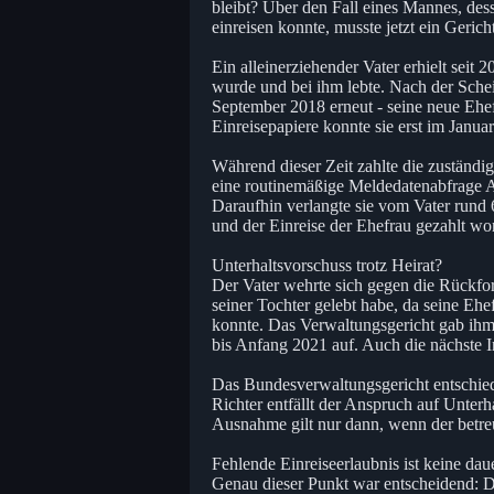
bleibt? Über den Fall eines Mannes, des
einreisen konnte, musste jetzt ein Gerich
Ein alleinerziehender Vater erhielt seit
wurde und bei ihm lebte. Nach der Sche
September 2018 erneut - seine neue Ehef
Einreisepapiere konnte sie erst im Jan
Während dieser Zeit zahlte die zuständi
eine routinemäßige Meldedatenabfrage 
Daraufhin verlangte sie vom Vater rund 
und der Einreise der Ehefrau gezahlt wo
Unterhaltsvorschuss trotz Heirat?
Der Vater wehrte sich gegen die Rückford
seiner Tochter gelebt habe, da seine Ehe
konnte. Das Verwaltungsgericht gab ihm
bis Anfang 2021 auf. Auch die nächste I
Das Bundesverwaltungsgericht entschied
Richter entfällt der Anspruch auf Unterh
Ausnahme gilt nur dann, wenn der betreu
Fehlende Einreiseerlaubnis ist keine da
Genau dieser Punkt war entscheidend: Das