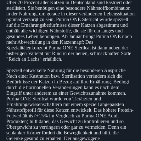
Über 70 Prozent aller Katzen in Deutschland sind kastriert oder
sterilisiert. Sie benötigen eine besondere Nährstoffkombination
in der Nahrung, um gerade in dieser veränderten Lebenssituation
optimal versorgt zu sein. Purina ONE Sterilcat wurde speziell
auf die Ernährungsbedürfnisse dieser Katzen abgestimmt und
enthält alle wichtigen Nährstoffe, die sie für ein langes und
gesundes Leben benötigen. Ab Januar bringt Purina ONE noch
mehr Abwechslung in den Katzennapf: Das
Spezialitätenkonzept Purina ONE Sterilcat ist dann neben der
bisherigen Varietät mit Rind in der neuen, schmackhaften Sorte
"Reich an Lachs" erhältlich.
Speziell entwickelte Nahrung für die besonderen Ansprüche
Nach einer Kastration bzw. Sterilisation verändern sich die
Bedürfnisse der Katzen in Bezug auf ihre Ernährung. Bedingt
durch die hormonellen Veränderungen kann es nach dem
Eingriff unter anderem zu einer Gewichtszunahme kommen.
Purina ONE Sterilcat wurde von Tierärzten und
Ernährungswissenschaftlern mit einem speziell angepassten
Nährstoffprofil für diese Katzen entwickelt. Das höhere Protein-
Fettverhältnis (+15% im Vergleich zu Purina ONE Adult
Produkten) hilft dabei, das Gewicht zu kontrollieren und so
Übergewicht zu verringern oder gar zu vermeiden. Denn ein
schlanker Körper fördert die Beweglichkeit und hilft, die
Gelenke gesund zu erhalten. Der ausgewogene