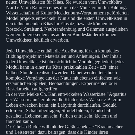
neuen Umweltkisten für Kitas. Sie wurden vom Umweltbüro
Nord e.V. im Rahmen eines durch das Ministerium für Bildung,
Wissenschaft und Kultur Mecklenburg-Vorpommern geförderten
Modellprojekts entwickelt. Nun sind die ersten Umweltkisten in
den teilnehmenden Kitas im Einsatz, bzw. sie können in
Rostock, Stralsund, Neubrandenburg und Grimmen ausgeliehen
werden. Interessenten aus anderen Bundesländern können
Umweltkisten käuflich erwerben.
Jede Umweltkiste enthält die Ausrüstung für ein komplettes
Bildungsprojekt mit Materialien und Anleitungen. Der Inhalt
jeder Umweltkiste ist übersichtlich in Module gegliedert, jedes
Modul kann in einer für Kitas praktikablen Zeit - z.B. einer
halben Stunde - realisiert werden. Dabei werden teils hoch
komplexe Vorgänge aus der Natur mit ebenso einfachen wie
erstaunlichen Spielen, Beobachtungen, Experimenten oder
Bastelarbeiten aufgegriffen.
In der von Meike Ch. Karl entwickelten Wasserkiste "Aquarius
der Wassermann" erfahren die Kinder, dass Wasser z.B. zum
Leben erwecken kann, ein Labyrinth durchlaufen, Geduld
erfordern, Schall übertragen, Strudel bilden, Landschaft
gestalten, Lebensraum sein, Farben enträtseln, klettern und
flüchten kann.
Dr. Christa Budde will mit der Geräuschekiste "Krachmacher
und Leisetreter" dazu beitragen, dass die Kinder ihren