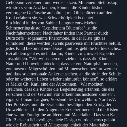
Gehörsinn verfeinern und wertschätzen. Mit einem Stethoskop,
wie sie es vom Arzt kennen, können die Kinder bisher
verborgene Geräusche aufspüren; mit Ohrschützern auf dem
Kopf erfahren sie, was Schwerhörigkeit bedeutet.
Ein Modul in der von Sabine Langner entwickelten
Schmetterlingskiste "Lepidoptera Blütenfee" ist die
Nachtfalterhochzeit. Nachtfalter finden ihre Partner durch
Duftstoffe - sogenannte Pheromone. In der Kiste gibt es
Filmdosen, diese werden jeweils paarweise mit Fruchttee befüllt,
jedes Kind bekommt eine Dose - und los geht die Partnersuche...
Bei all dem geht es nicht darum, Kinder zu Umwelt-Experten
auszubilden. "Wir wünschen uns vielmehr, dass die Kinder
Natur und Umwelt entdecken, dass sie von Naturphänomenen,
von unseren Mitgeschöpfen und Mitmenschen berührt werden
und dass so emotionale Anker entstehen, an die sie in der Schule
oder im weiteren Leben wieder anknüpfen können", so erklärt
es Meike Ch. Karl, eine der Autorinnen. "Wir möchten
erreichen, dass die Kinder die Begeisterung erfahren, die das
Forschen und der Gewinn von Erkenntnis auslösen können",
ergänzt Tilman Langner, Vorstand des Umweltbüro Nord e.V.
Der Praxistest und die Evaluation bestätigen den Erfolg der
Umweltkisten. In den Augen der ErzieherInnen sind die Kisten
eine wahre Fundgrube an Ideen und Materialien. Das von Katja
Ch. Bielstein liebevoll gestaltete Design wurde ebenso gelobt
wie die Robustheit und Alltagstauglichkeit der Materialien.