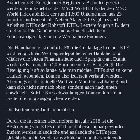
Branchen z.B. Energie oder Regionen z.B. Indien gesetzt
werden. Sehr beliebt ist der MSCI World ETF, der den MSCI
World Index abbildet, der rund 1.600 Unternehmen aus 23
Industrieländern enthält. Neben Aktien-ETFs gibt es auch
Anleihen-ETFs oder Rohstoff-ETFs. Letztere folgen z.B. dem
Goldpreis. Die Gebühren sind gering, da sich kein
Fondsmanager aktiv um die Wertpapiere kümmert.
Die Handhabung ist einfach. Für die Geldanlage in einen ETF
wird lediglich ein Wertpapierdepot bei einer Bank benötigt.
Mittlerweile bieten Finanzinstitute auch Sparpläne an. Damit
werden z.B. monatlich 50 Euro in einen ETF angelegt. Die
Beteiligung läuft so lange, wie man möchte. ETFs sind an keine
Laufzeit gebunden, können also jederzeit verkauft werden.
Allerdings ist der aktuelle Wert vom Marktkurs abhängig und
kann sich nicht nur nach oben, sondern auch nach unten
entwickeln. Solche Kursschwankungen können durch eine
breite Streuung ausgeglichen werden.
Die Besteuerung läuft automatisch
Durch die Investmentsteuerreform im Jahr 2018 ist die
Besteuerung von ETFs einfach und überschaubar geworden.
Zudem werden inländische und ausländische ETFs jetzt
gleichbehandelt. Werden ausschüttende und thesaurierende