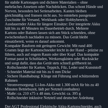
für stabile Kartonagen und dichtere Materialien – ohne
mehrfaches Ansetzen oder Nachdrücken. Das schont Hände und
Nerven, besonders bei Serienarbeiten. Kanten bleiben
gleichmäßig und fransen nicht aus. So entstehen passgenaue
Zuschnitte für Versand, Werkbank oder Hobbybereich.
Ausdauernder Akku für längere Einsätze: Der integrierte Akku
hält bis zu 40 Minuten im Dauerbetrieb durch. Mehrere
Kartons oder Bahnen lassen sich am Stück schneiden, ohne
zwischendurch nachladen zu müssen. Das Gerät bleibt
einsatzbereit, wenn es darauf ankommt.
Kompakte Bauform mit geringem Gewicht: Mit rund 400
Gramm liegt der Kartonschneider leicht in der Hand – präzise zu
führen, auch auf engem Raum oder über Kopf. Das kompakte
Format passt in Schubladen, Werkzeugkisten oder Rucksäcke
und sorgt dafür, dass das Gerät stets schnell griffbereit ist.
· Rollschneider für Karton, Teppich, Filz, Leder und Kunststoff
· Schneidet Material mit bis zu 6 mm Dicke
· Sichere Handhabung: Klinge mit Führung und schützendem
Rahmen
· Stromversorgung: Li-Ion-Akku mit 1.300 mAh für bis zu 40
Minuten Betriebszeit, lädt per Netzteil (enthalten)
· Maße: ca. 210 x75 x 48 mm, Gewicht: ca. 395 g
· Rollschneider inklusive Netzteil und deutscher Anleitung
Der AGT Professional Elektrische Akku-Kartonschneider, auch