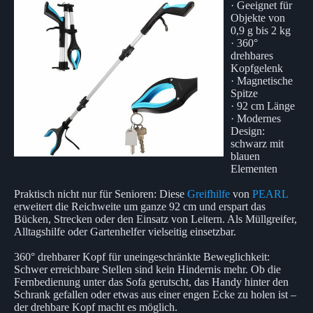
· Geeignet für
Objekte von
0,9 g bis 2 kg
· 360°
drehbares
Kopfgelenk
· Magnetische
Spitze
· 92 cm Länge
· Modernes
Design:
schwarz mit
blauen
Elementen
Praktisch nicht nur für Senioren: Diese
Greifhilfe
von
PEARL
erweitert die Reichweite um ganze 92 cm und erspart das
Bücken, Strecken oder den Einsatz von Leitern. Als Müllgreifer,
Alltagshilfe oder Gartenhelfer vielseitig einsetzbar.
360° drehbarer Kopf für uneingeschränkte Beweglichkeit:
Schwer erreichbare Stellen sind kein Hindernis mehr. Ob die
Fernbedienung unter das Sofa gerutscht, das Handy hinter den
Schrank gefallen oder etwas aus einer engen Ecke zu holen ist –
der drehbare Kopf macht es möglich.