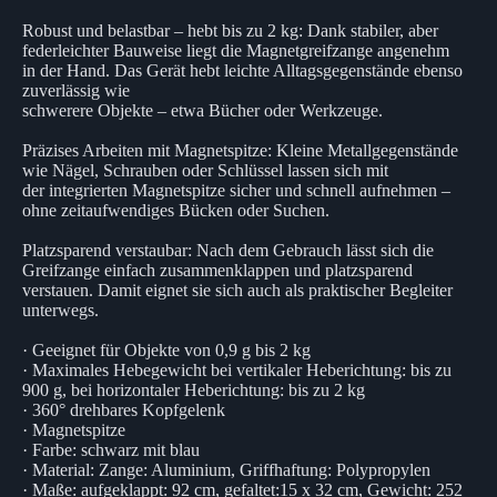
Robust und belastbar – hebt bis zu 2 kg: Dank stabiler, aber
federleichter Bauweise liegt die Magnetgreifzange angenehm
in der Hand. Das Gerät hebt leichte Alltagsgegenstände ebenso
zuverlässig wie
schwerere Objekte – etwa Bücher oder Werkzeuge.
Präzises Arbeiten mit Magnetspitze: Kleine Metallgegenstände
wie Nägel, Schrauben oder Schlüssel lassen sich mit
der integrierten Magnetspitze sicher und schnell aufnehmen –
ohne zeitaufwendiges Bücken oder Suchen.
Platzsparend verstaubar: Nach dem Gebrauch lässt sich die
Greifzange einfach zusammenklappen und platzsparend
verstauen. Damit eignet sie sich auch als praktischer Begleiter
unterwegs.
· Geeignet für Objekte von 0,9 g bis 2 kg
· Maximales Hebegewicht bei vertikaler Heberichtung: bis zu
900 g, bei horizontaler Heberichtung: bis zu 2 kg
· 360° drehbares Kopfgelenk
· Magnetspitze
· Farbe: schwarz mit blau
· Material: Zange: Aluminium, Griffhaftung: Polypropylen
· Maße: aufgeklappt: 92 cm, gefaltet:15 x 32 cm, Gewicht: 252