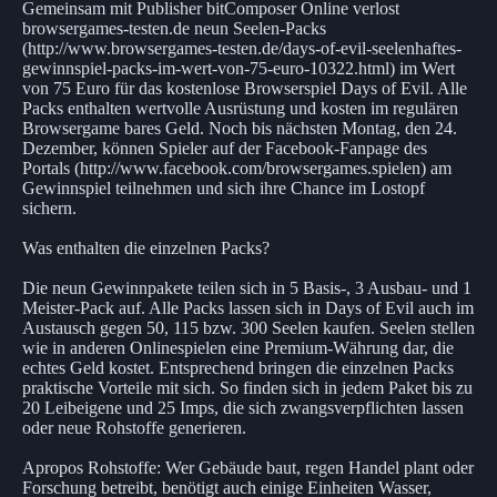
Gemeinsam mit Publisher bitComposer Online verlost
browsergames-testen.de neun Seelen-Packs
(http://www.browsergames-testen.de/days-of-evil-seelenhaftes-
gewinnspiel-packs-im-wert-von-75-euro-10322.html) im Wert
von 75 Euro für das kostenlose Browserspiel Days of Evil. Alle
Packs enthalten wertvolle Ausrüstung und kosten im regulären
Browsergame bares Geld. Noch bis nächsten Montag, den 24.
Dezember, können Spieler auf der Facebook-Fanpage des
Portals (http://www.facebook.com/browsergames.spielen) am
Gewinnspiel teilnehmen und sich ihre Chance im Lostopf
sichern.
Was enthalten die einzelnen Packs?
Die neun Gewinnpakete teilen sich in 5 Basis-, 3 Ausbau- und 1
Meister-Pack auf. Alle Packs lassen sich in Days of Evil auch im
Austausch gegen 50, 115 bzw. 300 Seelen kaufen. Seelen stellen
wie in anderen Onlinespielen eine Premium-Währung dar, die
echtes Geld kostet. Entsprechend bringen die einzelnen Packs
praktische Vorteile mit sich. So finden sich in jedem Paket bis zu
20 Leibeigene und 25 Imps, die sich zwangsverpflichten lassen
oder neue Rohstoffe generieren.
Apropos Rohstoffe: Wer Gebäude baut, regen Handel plant oder
Forschung betreibt, benötigt auch einige Einheiten Wasser,