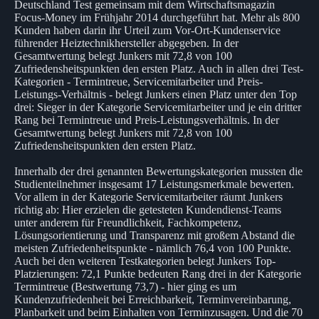
Deutschland Test gemeinsam mit dem Wirtschaftsmagazin
Focus-Money im Frühjahr 2014 durchgeführt hat. Mehr als 800
Kunden haben darin ihr Urteil zum Vor-Ort-Kundenservice
führender Heiztechnikhersteller abgegeben. In der
Gesamtwertung belegt Junkers mit 72,8 von 100
Zufriedensheitspunkten den ersten Platz. Auch in allen drei Test-
Kategorien - Termintreue, Servicemitarbeiter und Preis-
Leistungs-Verhältnis - belegt Junkers einen Platz unter den Top
drei: Sieger in der Kategorie Servicemitarbeiter und je ein dritter
Rang bei Termintreue und Preis-Leistungsverhältnis. In der
Gesamtwertung belegt Junkers mit 72,8 von 100
Zufriedensheitspunkten den ersten Platz.
Innerhalb der drei genannten Bewertungskategorien mussten die
Studienteilnehmer insgesamt 17 Leistungsmerkmale bewerten.
Vor allem in der Kategorie Servicemitarbeiter räumt Junkers
richtig ab: Hier erzielen die getesteten Kundendienst-Teams
unter anderem für Freundlichkeit, Fachkompetenz,
Lösungsorientierung und Transparenz mit großem Abstand die
meisten Zufriedenheitspunkte - nämlich 76,4 von 100 Punkte.
Auch bei den weiteren Testkategorien belegt Junkers Top-
Platzierungen: 72,1 Punkte bedeuten Rang drei in der Kategorie
Termintreue (Bestwertung 73,7) - hier ging es um
Kundenzufriedenheit bei Erreichbarkeit, Terminvereinbarung,
Planbarkeit und beim Einhalten von Terminzusagen. Und die 70