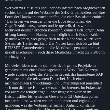
Wer von zu Hause aus und über das Internet nach Möglichkeiten
suchte, konnte auf der Webseite des SHK-Großhändlers auf eine
Form der Handwerkersuche treffen, die eher Basisdaten enthielt.
"Das haben wir genauer unter die Lupe genommen, die
Zugriffszahlen ausgewertet und festgestellt, dass wir den
Mehrwert deutlich erhöhen könnten", erinnert sich Jörger. Denn
bislang konnten die Handwerker lediglich nach Postleitzahlen
gesucht werden, wer geografisch in der Nähe war, wurde vom
System als Treffer markiert. Der Nutzer kann sich bis zu fünf
REISSER-Partnerbetriebe in die Merkliste legen und darüber
gezielt anschreiben - auch diese Möglichkeit macht die Plattform
so einzigartig.
Mit vielen Ideen machte sich Patrick Jörger als Projektleiter
gemeinsam mit einer Onlineagentur ans Werk. Das Konzept
wurde ausgearbeitet, die Plattform gebaut, das hausinterne SAP-
Team steuerte die relevanten Daten bei. Nach einer
mehrmonatigen Entwicklungs- und Umsetzungszeit präsentiert
sich nun die neue Handwerkersuche im Internet. Im Fokus steht
vor allem die feingliedrige Suche: Insgesamt wurden im
Leistungsfilter bisher sieben Gewerke in 52 Unterkategorien
integriert, diese werden weiterhin optimiert und ergänzt - je
nachdem, was die Verbraucher suchen. Anhand konstanter
Auswertungen lässt sich ablesen, welche Leistungen gefragt