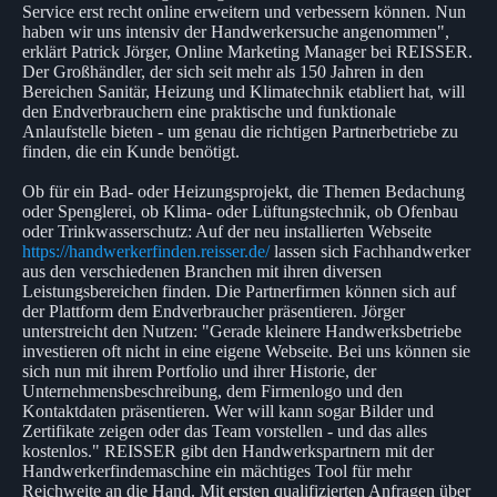
Service erst recht online erweitern und verbessern können. Nun
haben wir uns intensiv der Handwerkersuche angenommen",
erklärt Patrick Jörger, Online Marketing Manager bei REISSER.
Der Großhändler, der sich seit mehr als 150 Jahren in den
Bereichen Sanitär, Heizung und Klimatechnik etabliert hat, will
den Endverbrauchern eine praktische und funktionale
Anlaufstelle bieten - um genau die richtigen Partnerbetriebe zu
finden, die ein Kunde benötigt.
Ob für ein Bad- oder Heizungsprojekt, die Themen Bedachung
oder Spenglerei, ob Klima- oder Lüftungstechnik, ob Ofenbau
oder Trinkwasserschutz: Auf der neu installierten Webseite
https://handwerkerfinden.reisser.de/
lassen sich Fachhandwerker
aus den verschiedenen Branchen mit ihren diversen
Leistungsbereichen finden. Die Partnerfirmen können sich auf
der Plattform dem Endverbraucher präsentieren. Jörger
unterstreicht den Nutzen: "Gerade kleinere Handwerksbetriebe
investieren oft nicht in eine eigene Webseite. Bei uns können sie
sich nun mit ihrem Portfolio und ihrer Historie, der
Unternehmensbeschreibung, dem Firmenlogo und den
Kontaktdaten präsentieren. Wer will kann sogar Bilder und
Zertifikate zeigen oder das Team vorstellen - und das alles
kostenlos." REISSER gibt den Handwerkspartnern mit der
Handwerkerfindemaschine ein mächtiges Tool für mehr
Reichweite an die Hand. Mit ersten qualifizierten Anfragen über