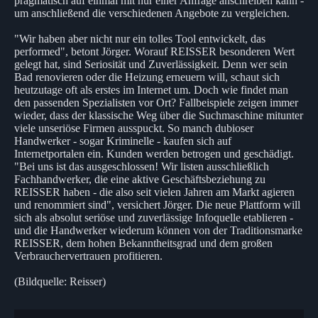
pragmatisch auf einmal mit nur einer Anfrage anschreiben kann -
um anschließend die verschiedenen Angebote zu vergleichen.
"Wir haben aber nicht nur ein tolles Tool entwickelt, das
performed", betont Jörger. Worauf REISSER besonderen Wert
gelegt hat, sind Seriosität und Zuverlässigkeit. Denn wer sein
Bad renovieren oder die Heizung erneuern will, schaut sich
heutzutage oft als erstes im Internet um. Doch wie findet man
den passenden Spezialisten vor Ort? Fallbeispiele zeigen immer
wieder, dass der klassische Weg über die Suchmaschine mitunter
viele unseriöse Firmen ausspuckt. So manch dubioser
Handwerker - sogar Kriminelle - kaufen sich auf
Internetportalen ein. Kunden werden betrogen und geschädigt.
"Bei uns ist das ausgeschlossen! Wir listen ausschließlich
Fachhandwerker, die eine aktive Geschäftsbeziehung zu
REISSER haben - die also seit vielen Jahren am Markt agieren
und renommiert sind", versichert Jörger. Die neue Plattform will
sich als absolut seriöse und zuverlässige Infoquelle etablieren -
und die Handwerker wiederum können von der Traditionsmarke
REISSER, dem hohen Bekanntheitsgrad und dem großen
Verbrauchervertrauen profitieren.
(Bildquelle: Reisser)