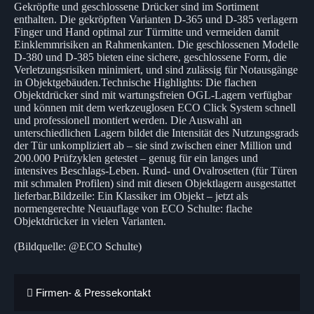
Gekröpfte und geschlossene Drücker sind im Sortiment
enthalten. Die gekröpften Varianten D-365 und D-385 verlagern
Finger und Hand optimal zur Türmitte und vermeiden damit
Einklemmrisiken an Rahmenkanten. Die geschlossenen Modelle
D-380 und D-385 bieten eine sichere, geschlossene Form, die
Verletzungsrisiken minimiert, und sind zulässig für Notausgänge
in Objektgebäuden.Technische Highlights: Die flachen
Objektdrücker sind mit wartungsfreien OGL-Lagern verfügbar
und können mit dem werkzeuglosen ECO Click System schnell
und professionell montiert werden. Die Auswahl an
unterschiedlichen Lagern bildet die Intensität des Nutzungsgrads
der Tür unkompliziert ab – sie sind zwischen einer Million und
200.000 Prüfzyklen getestet – genug für ein langes und
intensives Beschlags-Leben. Rund- und Ovalrosetten (für Türen
mit schmalen Profilen) sind mit diesen Objektlagern ausgestattet
lieferbar.Bildzeile: Ein Klassiker im Objekt – jetzt als
normengerechte Neuauflage von ECO Schulte: flache
Objektdrücker in vielen Varianten.
(Bildquelle: @ECO Schulte)
Firmen- & Pressekontakt