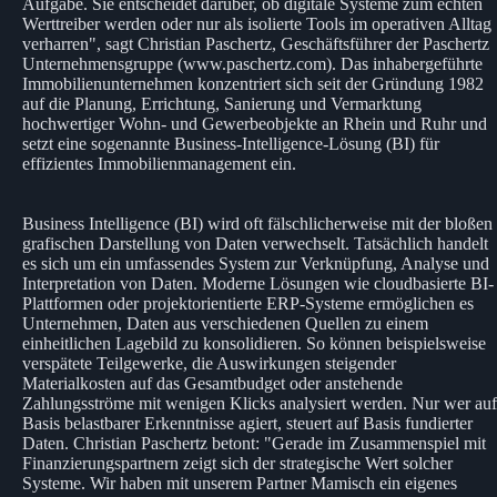
Aufgabe. Sie entscheidet darüber, ob digitale Systeme zum echten
Werttreiber werden oder nur als isolierte Tools im operativen Alltag
verharren", sagt Christian Paschertz, Geschäftsführer der Paschertz
Unternehmensgruppe (www.paschertz.com). Das inhabergeführte
Immobilienunternehmen konzentriert sich seit der Gründung 1982
auf die Planung, Errichtung, Sanierung und Vermarktung
hochwertiger Wohn- und Gewerbeobjekte an Rhein und Ruhr und
setzt eine sogenannte Business-Intelligence-Lösung (BI) für
effizientes Immobilienmanagement ein.
Business Intelligence (BI) wird oft fälschlicherweise mit der bloßen
grafischen Darstellung von Daten verwechselt. Tatsächlich handelt
es sich um ein umfassendes System zur Verknüpfung, Analyse und
Interpretation von Daten. Moderne Lösungen wie cloudbasierte BI-
Plattformen oder projektorientierte ERP-Systeme ermöglichen es
Unternehmen, Daten aus verschiedenen Quellen zu einem
einheitlichen Lagebild zu konsolidieren. So können beispielsweise
verspätete Teilgewerke, die Auswirkungen steigender
Materialkosten auf das Gesamtbudget oder anstehende
Zahlungsströme mit wenigen Klicks analysiert werden. Nur wer auf
Basis belastbarer Erkenntnisse agiert, steuert auf Basis fundierter
Daten. Christian Paschertz betont: "Gerade im Zusammenspiel mit
Finanzierungspartnern zeigt sich der strategische Wert solcher
Systeme. Wir haben mit unserem Partner Mamisch ein eigenes