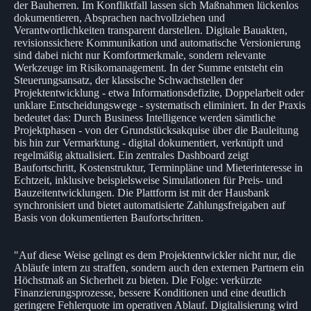
der Bauherren. Im Konfliktfall lassen sich Maßnahmen lückenlos
dokumentieren, Absprachen nachvollziehen und
Verantwortlichkeiten transparent darstellen. Digitale Bauakten,
revisionssichere Kommunikation und automatische Versionierung
sind dabei nicht nur Komfortmerkmale, sondern relevante
Werkzeuge im Risikomanagement. In der Summe entsteht ein
Steuerungsansatz, der klassische Schwachstellen der
Projektentwicklung - etwa Informationsdefizite, Doppelarbeit oder
unklare Entscheidungswege - systematisch eliminiert. In der Praxis
bedeutet das: Durch Business Intelligence werden sämtliche
Projektphasen - von der Grundstücksakquise über die Bauleitung
bis hin zur Vermarktung - digital dokumentiert, verknüpft und
regelmäßig aktualisiert. Ein zentrales Dashboard zeigt
Baufortschritt, Kostenstruktur, Terminpläne und Mieterinteresse in
Echtzeit, inklusive beispielsweise Simulationen für Preis- und
Bauzeitentwicklungen. Die Plattform ist mit der Hausbank
synchronisiert und bietet automatisierte Zahlungsfreigaben auf
Basis von dokumentierten Baufortschritten.
"Auf diese Weise gelingt es dem Projektentwickler nicht nur, die
Abläufe intern zu straffen, sondern auch den externen Partnern ein
Höchstmaß an Sicherheit zu bieten. Die Folge: verkürzte
Finanzierungsprozesse, bessere Konditionen und eine deutlich
geringere Fehlerquote im operativen Ablauf. Digitalisierung wird