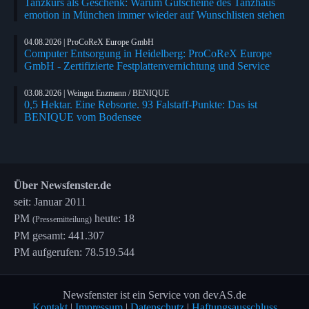
Tanzkurs als Geschenk: Warum Gutscheine des Tanzhaus
emotion in München immer wieder auf Wunschlisten stehen
04.08.2026 | ProCoReX Europe GmbH
Computer Entsorgung in Heidelberg: ProCoReX Europe
GmbH - Zertifizierte Festplattenvernichtung und Service
03.08.2026 | Weingut Enzmann / BENIQUE
0,5 Hektar. Eine Rebsorte. 93 Falstaff-Punkte: Das ist
BENIQUE vom Bodensee
Über Newsfenster.de
seit: Januar 2011
PM
heute: 18
(Pressemitteilung)
PM gesamt: 441.307
PM aufgerufen: 78.519.544
Newsfenster ist ein Service von devAS.de
Kontakt
|
Impressum
|
Datenschutz
|
Haftungsausschluss