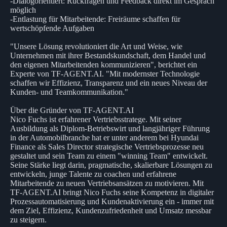
-Dialogorientiert: Rückfragen und Feedback direkt im Gespräch
möglich
-Entlastung für Mitarbeitende: Freiräume schaffen für
wertschöpfende Aufgaben
"Unsere Lösung revolutioniert die Art und Weise, wie
Unternehmen mit ihrer Bestandskundschaft, dem Handel und
den eigenen Mitarbeitenden kommunizieren", berichtet ein
Experte von TF-AGENT.AI. "Mit modernster Technologie
schaffen wir Effizienz, Transparenz und ein neues Niveau der
Kunden- und Teamkommunikation."
Über die Gründer von TF-AGENT.AI
Nico Fuchs ist erfahrener Vertriebsstratege. Mit seiner
Ausbildung als Diplom-Betriebswirt und langjähriger Führung
in der Automobilbranche hat er unter anderem bei Hyundai
Finance als Sales Director strategische Vertriebsprozesse neu
gestaltet und sein Team zu einem "winning Team" entwickelt.
Seine Stärke liegt darin, pragmatische, skalierbare Lösungen zu
entwickeln, junge Talente zu coachen und erfahrene
Mitarbeitende zu neuen Vertriebsansätzen zu motivieren. Mit
TF-AGENT.AI bringt Nico Fuchs seine Kompetenz in digitaler
Prozessautomatisierung und Kundenaktivierung ein - immer mit
dem Ziel, Effizienz, Kundenzufriedenheit und Umsatz messbar
zu steigern.