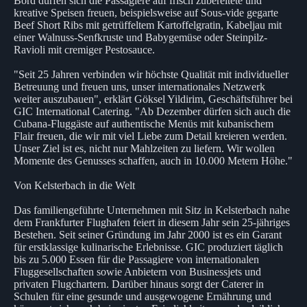
Bord dürfen sich die Passagiere auf frisch zubereitete und
kreative Speisen freuen, beispielsweise auf Sous-vide gegarte
Beef Short Ribs mit getrüffeltem Kartoffelgratin, Kabeljau mit
einer Walnuss-Senfkruste und Babygemüse oder Steinpilz-
Ravioli mit cremiger Pestosauce.
"Seit 25 Jahren verbinden wir höchste Qualität mit individueller
Betreuung und freuen uns, unser internationales Netzwerk
weiter auszubauen", erklärt Göksel Yildirim, Geschäftsführer bei
GIC International Catering. "Ab Dezember dürfen sich auch die
Cubana-Fluggäste auf authentische Menüs mit kubanischem
Flair freuen, die wir mit viel Liebe zum Detail kreieren werden.
Unser Ziel ist es, nicht nur Mahlzeiten zu liefern. Wir wollen
Momente des Genusses schaffen, auch in 10.000 Metern Höhe."
Von Kelsterbach in die Welt
Das familiengeführte Unternehmen mit Sitz in Kelsterbach nahe
dem Frankfurter Flughafen feiert in diesem Jahr sein 25-jähriges
Bestehen. Seit seiner Gründung im Jahr 2000 ist es ein Garant
für erstklassige kulinarische Erlebnisse. GIC produziert täglich
bis zu 5.000 Essen für die Passagiere von internationalen
Fluggesellschaften sowie Anbietern von Businessjets und
privaten Flugchartern. Darüber hinaus sorgt der Caterer in
Schulen für eine gesunde und ausgewogene Ernährung und