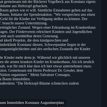
t gemeinsam mit der Bäckerei Vogelbeck aus Konstanz eigens
tsbäume aus Hefezopf gebacken.
f-Baum geben wie er will. Sämtliche Einnahmen gehen auf das
Baum, Initiator der Spendenaktion. "Wir versprechen uns einen
 Geld für die Kinder zur Verfügung stellen zu können. Der
. braucht unsere Unterstützung.
r erträglicher Zustand. Wegen einer Erkrankung im Krankenhaus
tragen. Der Förderverein erleichtert Kindern und Jugendlichen
somit auch unmittelbar deren Genesung.
und ideell Projekte, die dem kindgerechten und
Kinderklinik Konstanz dienen. Schwerpunkte liegen in der
euungsmöglichkeiten und des seelischen Zustands der Kinder
e Kinder mehr denn je. Während wir glücklich mit unseren
gen die armen kranken Kinder im Krankenhaus. Als ich neulich
sah, war für mich klar dass ich hier etwas unternehmen muss.
ktion. Gemeinsam mit Herrn Professor Dr. Gessler, dem
 Aktion organisiert." Meint Salvatore Consagra,
ma Baum Immobilien.
n außerdem: "Die Hefezopf-Bäume schmecken zudem
Baum Immobilien Konstanz Augustinerplatz