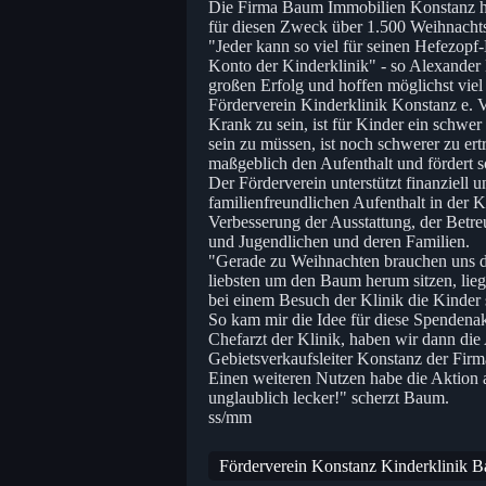
Die Firma Baum Immobilien Konstanz ha
für diesen Zweck über 1.500 Weihnach
"Jeder kann so viel für seinen Hefezop
Konto der Kinderklinik" - so Alexander 
großen Erfolg und hoffen möglichst viel
Förderverein Kinderklinik Konstanz e. V
Krank zu sein, ist für Kinder ein schwe
sein zu müssen, ist noch schwerer zu er
maßgeblich den Aufenthalt und fördert 
Der Förderverein unterstützt finanziell 
familienfreundlichen Aufenthalt in der 
Verbesserung der Ausstattung, der Betr
und Jugendlichen und deren Familien.
"Gerade zu Weihnachten brauchen uns di
liebsten um den Baum herum sitzen, lie
bei einem Besuch der Klinik die Kinder 
So kam mir die Idee für diese Spendena
Chefarzt der Klinik, haben wir dann die
Gebietsverkaufsleiter Konstanz der Fir
Einen weiteren Nutzen habe die Aktio
unglaublich lecker!" scherzt Baum.
ss/mm
Förderverein Konstanz Kinderklinik 