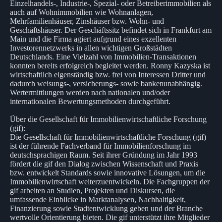
Einzelhandels-, Industrie-, Spezial- oder Betreiberimmobilien als
auch auf Wohnimmobilien wie Wohnanlagen,
Mehrfamilienhäuser, Zinshäuser bzw. Wohn- und
Geschäftshäuser. Der Geschäftssitz befindet sich in Frankfurt am
Main und die Firma agiert aufgrund eines exzellenten
Investorennetzwerks in allen wichtigen Großstädten
Deutschlands. Eine Vielzahl von Immobilien-Transaktionen
konnten bereits erfolgreich begleitet werden. Ronny Kazyska ist
wirtschaftlich eigenständig bzw. frei von Interessen Dritter und
dadurch weisungs-, versicherungs- sowie bankenunabhängig.
Wertermittlungen werden nach nationalen und/oder
internationalen Bewertungsmethoden durchgeführt.
Über die Gesellschaft für Immobilienwirtschaftliche Forschung
(gif):
Die Gesellschaft für Immobilienwirtschaftliche Forschung (gif)
ist der führende Fachverband für Immobilienforschung im
deutschsprachigen Raum. Seit ihrer Gründung im Jahr 1993
fördert die gif den Dialog zwischen Wissenschaft und Praxis
bzw. entwickelt Standards sowie innovative Lösungen, um die
Immobilienwirtschaft weiterzuentwickeln. Die Fachgruppen der
gif arbeiten an Studien, Projekten und Diskursen, die
umfassende Einblicke in Marktanalysen, Nachhaltigkeit,
Finanzierung sowie Stadtentwicklung geben und der Branche
wertvolle Orientierung bieten. Die gif unterstützt ihre Mitglieder