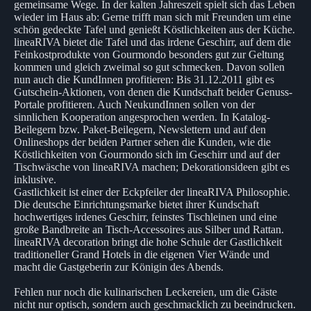
gemeinsame Wege. In der kalten Jahreszeit spielt sich das Leben
wieder im Haus ab: Gerne trifft man sich mit Freunden um eine
schön gedeckte Tafel und genießt Köstlichkeiten aus der Küche.
lineaRIVA bietet die Tafel und das irdene Geschirr, auf dem die
Feinkostprodukte von Gourmondo besonders gut zur Geltung
kommen und gleich zweimal so gut schmecken. Davon sollen
nun auch die KundInnen profitieren: Bis 31.12.2011 gibt es
Gutschein-Aktionen, von denen die Kundschaft beider Genuss-
Portale profitieren. Auch NeukundInnen sollen von der
sinnlichen Kooperation angesprochen werden. In Katalog-
Beilegern bzw. Paket-Beilegern, Newslettern und auf den
Onlineshops der beiden Partner sehen die Kunden, wie die
Köstlichkeiten von Gourmondo sich im Geschirr und auf der
Tischwäsche von lineaRIVA machen; Dekorationsideen gibt es
inklusive.
Gastlichkeit ist einer der Eckpfeiler der lineaRIVA Philosophie.
Die deutsche Einrichtungsmarke bietet ihrer Kundschaft
hochwertiges irdenes Geschirr, feinstes Tischleinen und eine
große Bandbreite an Tisch-Accessoires aus Silber und Rattan.
lineaRIVA decoration bringt die hohe Schule der Gastlichkeit
traditioneller Grand Hotels in die eigenen Vier Wände und
macht die Gastgeberin zur Königin des Abends.
Fehlen nur noch die kulinarischen Leckereien, um die Gäste
nicht nur optisch, sondern auch geschmacklich zu beeindrucken.