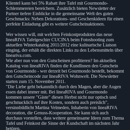
Klientel kann bei 5% Rabatt ihre Tafel mit Gourmondo-
Schlemmereien bereichern. Zusätzlich bieten Newsletter der
Partner tiefere Einblicke in die gemeinsame Welt des guten
Geschmacks: Neben Dekorations- und Geschenkideen für einen
perfekte Einladung gibt es weitere Gutscheinaktionen.
Wer wissen will, mit welchen Feinkostprodukten das neue
lineaRIVA Tafelgeschirr CUCINA beim Fotoshooting zum
aktuellen Winterkatalog 2011/2012 eine kulinarische Liaison
einging, der erhält die direkten Links zu den Lebensmitteln über
lineariva.com.
Wie aber nun von den Gutscheinen profitieren? Im aktuellen
Katalog von lineaRIVA finden die KundInnen den Gutschein
von Gourmondo - wer derzeit bei Gourmondo bestellt, bekommt
den Gutscheincode zur lineaRIVA Wohnwelt. Die Newsletter
starten zum 15. November 2011.
"Die Liebe geht bekanntlich durch den Magen, aber die Augen
essen dabei immer mit. Bei lineaRIVA und Gourmondo
kommen unsere "Gäste" diesen Herbst nicht nur optisch und
geschmacklich auf ihre Kosten, sondern auch preislich",
versinnbildlicht Martina Velmeden, Inhaberin von lineaRIVA
decoration, die Genuss-Kooperation. Sie kann sich auch
durchaus vorstellen, dass weitere gemeinsame Ideen zum Thema
Tafel und Feinkost die Sinne der Kundschaft im nächsten Jahr
betören.