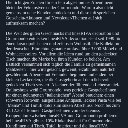
Die richtigen Zutaten für ein fein abgestimmtes Abendmenü
bietet der Feinkostversender Gourmondo. Warum also nicht
gemeinsam neue Kunden entdecken und diese mit speziellen
Gutschein-Aktionen und Newsletter-Themen auf sich
aufmerksam machen?
Die Welt des guten Geschmacks mit lineaRIVA decoration und
Gourmondo entdecken lineaRIVA decoration steht seit 1999 für
einen kosmopolitischen und zeitlosen Wohnstil. Die Kollektion
der deutschen Einrichtungsmarke umfasst über 3.000 Möbel und
Wohnaccessoires. Vor allem die Ideen rund um den gedeckten
Tisch machen die Marke bei ihren Kunden so beliebt. Am
Esstisch versammelt sich täglich die Familie zu gemeinsamen
Mahlzeiten - hier wird gelacht, geweint, erzählt und natürlich
geschlemmt. Abende mit Freunden beginnen und enden bei
kleinen Leckereien, die die Gastgeberin auf dem liebevoll
gedeckten Tisch serviert. Als einer der führenden Lebensmittel-
Onlineshops weiß Gourmondo, was perfekte GastgeberInnen
für einen gelungenen "italienischen" Abend brauchen: einen
schweren Rotwein, ausgefallene Antipasti, leckere Pasta wie bei
"Mama" und Tartufi dolci zum süßen Abschluss. Noch bis zum
31.12.2o11 können GastgeberInnen von der Genuss-
Kooperation zwischen lineaRIVA und Gourmondo profitieren:
bei lineaRIVA gibt es 10% Einkaufsrabatt für Gourmondo-
KundInnen auf Tisch, Tafel, Interieur und die lineaRIVA