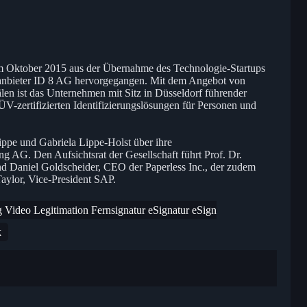
im Oktober 2015 aus der Übernahme des Technologie-Startups
anbieter ID 8 AG hervorgegangen. Mit dem Angebot von
älen ist das Unternehmen mit Sitz in Düsseldorf führender
-zertifizierten Identifizierungslösungen für Personen und
ippe und Gabriela Lippe-Holst über ihre
ng AG. Den Aufsichtsrat der Gesellschaft führt Prof. Dr.
nd Daniel Goldscheider, CEO der Paperless Inc., der zudem
 Taylor, Vice-President SAP.
g Video Legitimation Fernsignatur eSignatur eSign
k