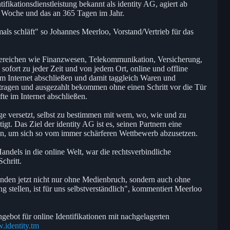
tifikationsdienstleistung bekannt als identity AG, agiert ab
r Woche und das an 365 Tagen im Jahr.
emals schläft" so Johannes Meerloo, Vorstand/Vertrieb für das
Bereichen wie Finanzwesen, Telekommunikation, Versicherung,
ofort zu jeder Zeit und von jedem Ort, online und offline
 im Internet abschließen und damit taggleich Waren und
ntragen und ausgezahlt bekommen ohne einen Schritt vor die Tür
te im Internet abschließen.
ge versetzt, selbst zu bestimmen mit wem, wo, wie und zu
gt. Das Ziel der identity AG ist es, seinen Partnern eine
en, um sich so vom immer schärferen Wettbewerb abzusetzen.
dels in die online Welt, war die rechtsverbindliche
chritt.
nden jetzt nicht nur ohne Medienbruch, sondern auch ohne
ng stellen, ist für uns selbstverständlich", kommentiert Meerloo
ngebot für online Identifikationen mit nachgelagerten
.identity.tm