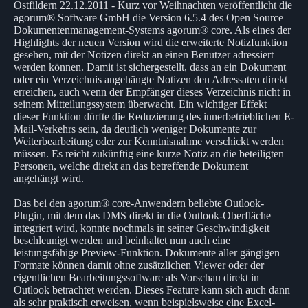
Ostfildern 22.12.2011 - Kurz vor Weihnachten veröffentlicht die
agorum® Software GmbH die Version 6.5.4 des Open Source
Dokumentenmanagement-Systems agorum® core. Als eines der
Highlights der neuen Version wird die erweiterte Notizfunktion
gesehen, mit der Notizen direkt an einen Benutzer adressiert
werden können. Damit ist sichergestellt, dass an ein Dokument
oder ein Verzeichnis angehängte Notizen den Adressaten direkt
erreichen, auch wenn der Empfänger dieses Verzeichnis nicht in
seinem Mitteilungssystem überwacht. Ein wichtiger Effekt
dieser Funktion dürfte die Reduzierung des innerbetrieblichen E-
Mail-Verkehrs sein, da deutlich weniger Dokumente zur
Weiterbearbeitung oder zur Kenntnisnahme verschickt werden
müssen. Es reicht zukünftig eine kurze Notiz an die beteiligten
Personen, welche direkt an das betreffende Dokument
angehängt wird.
Das bei den agorum® core-Anwendern beliebte Outlook-
Plugin, mit dem das DMS direkt in die Outlook-Oberfläche
integriert wird, konnte nochmals in seiner Geschwindigkeit
beschleunigt werden und beinhaltet nun auch eine
leistungsfähige Preview-Funktion. Dokumente aller gängigen
Formate können damit ohne zusätzlichen Viewer oder der
eigentlichen Bearbeitungssoftware als Vorschau direkt in
Outlook betrachtet werden. Dieses Feature kann sich auch dann
als sehr praktisch erweisen, wenn beispielsweise eine Excel-