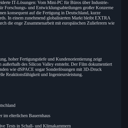
erte IT-Lösungen: Vom Mini-PC für Büros über Industrie-
für Forschungs- und Entwicklungsabteilungen großer Konzerne
en konsequent auf die Fertigung in Deutschland, kurze
dards. In einem zunehmend globalisierten Markt bleibt EXTRA
rch die enge Zusammenarbeit mit europäischen Zulieferern wie
ung, hoher Fertigungstiefe und Kundenorientierung zeigt
ußerhalb des Silicon Valley entsteht. Der Film dokumentiert
Kunden wie dSPACE sogar Sonderlösungen mit 3D-Druck
elle Reaktionsfähigkeit und Ingenieursleistung.
utschland
r im elterlichen Bauernhaus
sive Tests in Schall- und Klimakammern