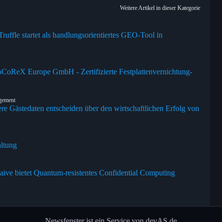
Weitere Artikel in dieser Kategorie
uffle startet als handlungsorientiertes GEO-Tool in
oCoReX Europe GmbH - Zertifizierte Festplattenvernichtung-
agement
ere Gästedaten entscheiden über den wirtschaftlichen Erfolg von
altung
laive bietet Quantum-resistentes Confidential Computing
Newsfenster ist ein Service von devAS.de