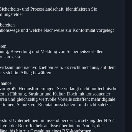
icherheits- und Prozesslandschaft, identifizieren Sie
dlungsfelder
bereiten
tionswege und welche Nachweise zur Konformität vorgelegt
eren
nung, Bewertung und Meldung von Sicherheitsvorfällen -
onsprozesse
ksam und nachvollziehbar sein. Es reicht nicht aus, auf dem
uss sich im Alltag bewähren.
 Chance
vor große Herausforderungen. Sie verlangt nicht nur technische
n in Führung, Struktur und Kultur. Doch mit konsequenter
ren und gleichzeitig wertvolle Vorteile schaffen: mehr digitale
rtrauen, Schutz vor Reputationsschäden - und nicht zuletzt:
rstützt Unternehmen umfassend bei der Umsetzung der NIS2-
 von der Betroffenheitsanalyse über interne Audits, der
äne, bis hin zur Gestaltung eines BSI-konformen