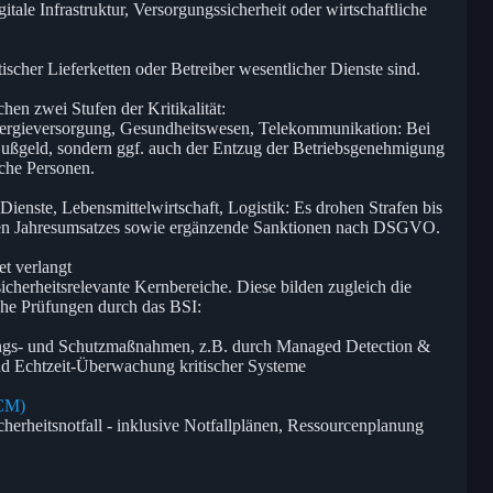
gitale Infrastruktur, Versorgungssicherheit oder wirtschaftliche
ischer Lieferketten oder Betreiber wesentlicher Dienste sind.
hen zwei Stufen der Kritikalität:
Energieversorgung, Gesundheitswesen, Telekommunikation: Bei
 Bußgeld, sondern ggf. auch der Entzug der Betriebsgenehmigung
iche Personen.
 Dienste, Lebensmittelwirtschaft, Logistik: Es drohen Strafen bis
en Jahresumsatzes sowie ergänzende Sanktionen nach DSGVO.
t verlangt
cherheitsrelevante Kernbereiche. Diese bilden zugleich die
che Prüfungen durch das BSI:
ngs- und Schutzmaßnahmen, z.B. durch Managed Detection &
d Echtzeit-Überwachung kritischer Systeme
CM)
cherheitsnotfall - inklusive Notfallplänen, Ressourcenplanung