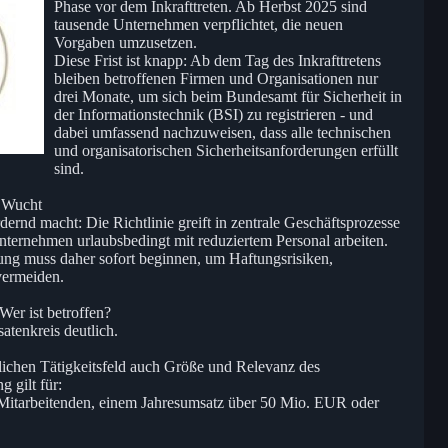
Phase vor dem Inkrafttreten. Ab Herbst 2025 sind
tausende Unternehmen verpflichtet, die neuen
Vorgaben umzusetzen.
Diese Frist ist knapp: Ab dem Tag des Inkrafttretens
bleiben betroffenen Firmen und Organisationen nur
drei Monate, um sich beim Bundesamt für Sicherheit in
der Informationstechnik (BSI) zu registrieren - und
dabei umfassend nachzuweisen, dass alle technischen
und organisatorischen Sicherheitsanforderungen erfüllt
sind.
r Wucht
rnd macht: Die Richtlinie greift in zentrale Geschäftsprozesse
e Unternehmen urlaubsbedingt mit reduziertem Personal arbeiten.
tung muss daher sofort beginnen, um Haftungsrisiken,
vermeiden.
er ist betroffen?
atenkreis deutlich.
lichen Tätigkeitsfeld auch Größe und Relevanz des
 gilt für:
Mitarbeitenden, einem Jahresumsatz über 50 Mio. EUR oder