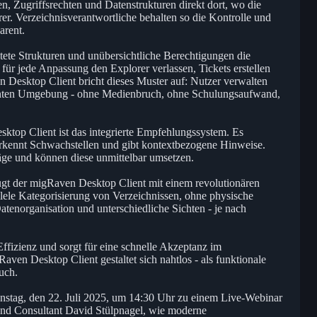
n, Zugriffsrechten und Datenstrukturen direkt dort, wo die
r. Verzeichnisverantwortliche behalten so die Kontrolle und
arent.
ete Strukturen und unübersichtliche Berechtigungen die
für jede Anpassung den Explorer verlassen, Tickets erstellen
 Desktop Client bricht dieses Muster auf: Nutzer verwalten
wohnten Umgebung - ohne Medienbruch, ohne Schulungsaufwand,
ktop Client ist das integrierte Empfehlungssystem. Es
 erkennt Schwachstellen und gibt kontextbezogene Hinweise.
äge und können diese unmittelbar umsetzen.
gt der migRaven Desktop Client mit einem revolutionären
lele Kategorisierung von Verzeichnissen, ohne physische
atenorganisation und unterschiedliche Sichten - je nach
 Effizienz und sorgt für eine schnelle Akzeptanz im
en Desktop Client gestaltet sich nahtlos - als funktionale
uch.
nstag, den 22. Juli 2025, um 14:30 Uhr zu einem Live-Webinar
nd Consultant David Stülpnagel, wie moderne