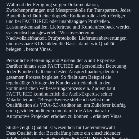
Während der Fertigung sorgen Dokumentation,
Zwischenprüfungen und Messprotokolle für Transparenz. Jedes
Bauteil durchläuft eine doppelte Endkontrolle - beim Fertiger
und bei FACTUREE oder unabhängigen Prüfstellen.
Leistungskennzahlen, Liefertreue und Kundenfeedback werden
systematisch ausgewertet. "Wir investieren in
Nachvollziehbarkeit. Prüfprotokolle, Lieferantenbewertungen
und messbare KPIs bilden die Basis, damit wir Qualität
belegen", betont Vinas.
Persönliche Betreuung und Ausbau der Audit-Expertise
Darüber hinaus setzt FACTUREE auf persönliche Betreuung.
Jeder Kunde erhält einen festen Ansprechpartner, der den
gesamten Prozess begleitet. So fließt zum Beispiel die
regelmäßige Abfrage der Kundenzufriedenheit in den
kontinuierlichen Verbesserungsprozess ein. Zudem baut
FACTUREE kontinuierlich die Audit-Expertise seiner
Mitarbeiter aus. "Beispielsweise strebe ich selbst eine
Qualifikation als VDA-6.3-Auditor an, um Zulieferer künftig
noch gezielter auditieren und damit die Akzeptanz in
Automotive-Projekten erhöhen zu können", erläutert Vinas.
Studie zeigt: Qualität ist wesentlich für Lieferantenwahl
Dass Qualität in der Beschaffung heute ein entscheidender
Erfolgsfaktor ist, zeigt eine aktuelle FACTUREE-Studie, die in