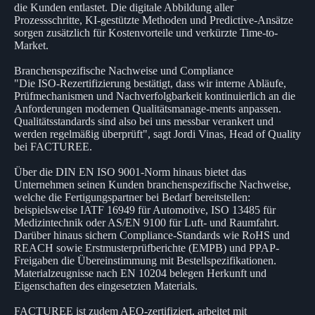
die Kunden entlastet. Die digitale Abbildung aller
Prozessschritte, KI-gestützte Methoden und Predictive-Ansätze
sorgen zusätzlich für Kostenvorteile und verkürzte Time-to-
Market.
Branchenspezifische Nachweise und Compliance
"Die ISO-Rezertifizierung bestätigt, dass wir interne Abläufe,
Prüfmechanismen und Nachverfolgbarkeit kontinuierlich an die
Anforderungen modernen Qualitätsmanage-ments anpassen.
Qualitätsstandards sind also bei uns messbar verankert und
werden regelmäßig überprüft", sagt Jordi Vinas, Head of Quality
bei FACTUREE.
Über die DIN EN ISO 9001-Norm hinaus bietet das
Unternehmen seinen Kunden branchenspezifische Nachweise,
welche die Fertigungspartner bei Bedarf bereitstellen:
beispielsweise IATF 16949 für Automotive, ISO 13485 für
Medizintechnik oder AS/EN 9100 für Luft- und Raumfahrt.
Darüber hinaus sichern Compliance-Standards wie RoHS und
REACH sowie Erstmusterprüfberichte (EMPB) und PPAP-
Freigaben die Übereinstimmung mit Bestellspezifikationen.
Materialzeugnisse nach EN 10204 belegen Herkunft und
Eigenschaften des eingesetzten Materials.
FACTUREE ist zudem AEO-zertifiziert, arbeitet mit