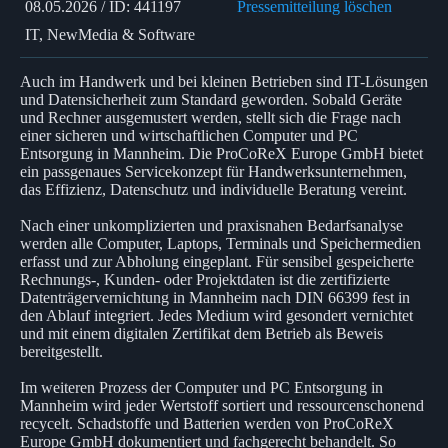
08.05.2026 / ID: 441197
Pressemitteilung löschen
IT, NewMedia & Software
Auch im Handwerk und bei kleinen Betrieben sind IT-Lösungen
und Datensicherheit zum Standard geworden. Sobald Geräte
und Rechner ausgemustert werden, stellt sich die Frage nach
einer sicheren und wirtschaftlichen Computer und PC
Entsorgung in Mannheim. Die ProCoReX Europe GmbH bietet
ein passgenaues Servicekonzept für Handwerksunternehmen,
das Effizienz, Datenschutz und individuelle Beratung vereint.
Nach einer unkomplizierten und praxisnahen Bedarfsanalyse
werden alle Computer, Laptops, Terminals und Speichermedien
erfasst und zur Abholung eingeplant. Für sensibel gespeicherte
Rechnungs-, Kunden- oder Projektdaten ist die zertifizierte
Datenträgervernichtung in Mannheim nach DIN 66399 fest in
den Ablauf integriert. Jedes Medium wird gesondert vernichtet
und mit einem digitalen Zertifikat dem Betrieb als Beweis
bereitgestellt.
Im weiteren Prozess der Computer und PC Entsorgung in
Mannheim wird jeder Wertstoff sortiert und ressourcenschonend
recycelt. Schadstoffe und Batterien werden von ProCoReX
Europe GmbH dokumentiert und fachgerecht behandelt. So