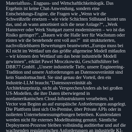
Materialfluss-, Engpass- und Wirtschaftlichkeitslogik. Das
Ergebnis ist keine Chat-Anwendung, sondern eine
Entscheidungs-Engine, die Fragen wie „Wenn wir die
Schweißzelle ersetzen – wie viele Schichten Stillstand kostet uns
das, und ab wann amortisiert sich die neue Anlage?“, „Werk
Hannover oder Werk Stuttgart zuerst modernisieren – wo ist das
Risiko geringer?", „Bauen wir die Halle leer für Wachstum oder
rüsten wir die bestehende erst voll aus?" mit strukturierten,
nachvollziehbaren Bewertungen beantwortet.„Europa muss bei
KI nicht im Wettlauf um das größte allgemeine Modell mitlaufen
– wir können den Wettlauf um das beste industrielle Modell
gewinnen", erklärt Pawel Mroczkowski, Geschäftsführer bei
DBR77 GmbH. „Unsere industrielle Tiefe, unsere Engineering-
Tradition und unsere Anforderungen an Datensouveränität sind
kein Standortnachteil. Sie sind genau der Vorteil, den ein
Industrie-LLM braucht."Datensouveränität als
Architekturprinzip, nicht als VersprechenAnders als bei großen
US-Modellen, die ihre Daten überwiegend in
nordamerikanischen Cloud-Infrastrukturen verarbeiten, ist
Vector von Beginn an auf europäische Anforderungen ausgelegt.
Die Plattform lässt sich On-Premise, über Private APIs oder in
isolierten Unternehmensumgebungen betreiben. Kundendaten
werden nicht für externes Modelltraining genutzt. Sämtliche
Deployment-Prozesse bleiben vollständig auditierbar und auf die
wachsenden regulatorischen Anforderungen an industrielle KI-