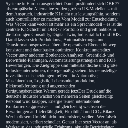
Systeme in Europa ausgerichtet.Damit positioniert sich DBR77
als europäische Alternative zu den großen US-Modellen – mit
dem Anspruch, industrielle KI nicht nur leistungsfähig, sondern
auch kontrollierbar zu machen.Vom Modell zur Entscheidung:
Was Vector kannVector ist mehr als ein Sprachmodell – es ist die
zentrale KI-Schicht im DBR77-Portfolio und greift nahtlos in
die Lösungen Consultify, Digital Twin, Industrial IoT und IRIS.
Damit lassen sich Produktions-, Automatisierungs- und
Transformationsprozesse über alle operativen Ebenen hinweg
konsistent und datenbasiert optimieren.Konkret unterstützt
Vector unter anderem Bottleneck-Analysen, Greenfield- und
Brownfield-Planungen, Automatisierungsstrategien und ROI-
Bewertungen. Die Zielgruppe sind mittelständische und große
Industrieunternehmen, die regelmäßig sieben- bis neunstellige
Investitionsentscheidungen treffen – in Automotive,
Maschinenbau, Logistik, Lebensmittelproduktion,
Elektronikfertigung und angrenzenden
Fertigungsbereichen.Warum gerade jetztDer Druck auf die
deutsche Industrie wächst von mehreren Seiten gleichzeitig:
Personal wird knapper, Energie teurer, internationale
Konkurrenz aggressiver – und gleichzeitig wachsen die
Erwartungen an Lieferfähigkeit, Flexibilität und CO₂-Bilanz.
Wer in diesem Umfeld nicht modernisiert, verliert. Wer falsch
modernisiert, verliert schneller. Genau hier setzt Vector an: als
Werkzeug, das industrielle Erfahrung, aktuelle Betriebsdaten