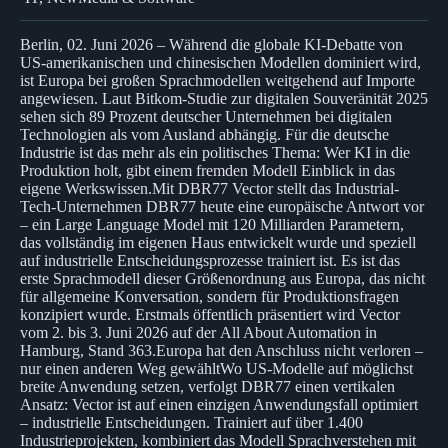
Berlin, 02. Juni 2026 – Während die globale KI-Debatte von
US-amerikanischen und chinesischen Modellen dominiert wird,
ist Europa bei großen Sprachmodellen weitgehend auf Importe
angewiesen. Laut Bitkom-Studie zur digitalen Souveränität 2025
sehen sich 89 Prozent deutscher Unternehmen bei digitalen
Technologien als vom Ausland abhängig. Für die deutsche
Industrie ist das mehr als ein politisches Thema: Wer KI in die
Produktion holt, gibt einem fremden Modell Einblick in das
eigene Werkswissen.Mit DBR77 Vector stellt das Industrial-
Tech-Unternehmen DBR77 heute eine europäische Antwort vor
– ein Large Language Model mit 120 Milliarden Parametern,
das vollständig im eigenen Haus entwickelt wurde und speziell
auf industrielle Entscheidungsprozesse trainiert ist. Es ist das
erste Sprachmodell dieser Größenordnung aus Europa, das nicht
für allgemeine Konversation, sondern für Produktionsfragen
konzipiert wurde. Erstmals öffentlich präsentiert wird Vector
vom 2. bis 3. Juni 2026 auf der All About Automation in
Hamburg, Stand 363.Europa hat den Anschluss nicht verloren –
nur einen anderen Weg gewähltWo US-Modelle auf möglichst
breite Anwendung setzen, verfolgt DBR77 einen vertikalen
Ansatz: Vector ist auf einen einzigen Anwendungsfall optimiert
– industrielle Entscheidungen. Trainiert auf über 1.400
Industrieprojekten, kombiniert das Modell Sprachverstehen mit