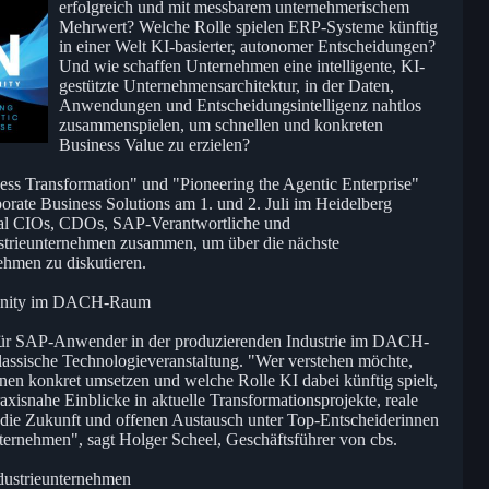
erfolgreich und mit messbarem unternehmerischem
Mehrwert? Welche Rolle spielen ERP-Systeme künftig
in einer Welt KI-basierter, autonomer Entscheidungen?
Und wie schaffen Unternehmen eine intelligente, KI-
gestützte Unternehmensarchitektur, in der Daten,
Anwendungen und Entscheidungsintelligenz nahtlos
zusammenspielen, um schnellen und konkreten
Business Value zu erzielen?
ess Transformation" und "Pioneering the Agentic Enterprise"
orate Business Solutions am 1. und 2. Juli im Heidelberg
Mal CIOs, CDOs, SAP-Verantwortliche und
ustrieunternehmen zusammen, um über die nächste
nehmen zu diskutieren.
munity im DACH-Raum
ür SAP-Anwender in der produzierenden Industrie im DACH-
lassische Technologieveranstaltung. "Wer verstehen möchte,
nen konkret umsetzen und welche Rolle KI dabei künftig spielt,
axisnahe Einblicke in aktuelle Transformationsprojekte, reale
r die Zukunft und offenen Austausch unter Top-Entscheiderinnen
ternehmen", sagt Holger Scheel, Geschäftsführer von cbs.
ndustrieunternehmen