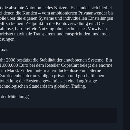
t die absolute Autonomie des Nutzers. Es handelt sich hierbei
bei denen die Kunden – vom ambitionierten Privatanwender bis
olle über die eigenen Systeme und individuellen Einstellungen
ift zu keinem Zeitpunkt in die Kontoverwaltung ein. Die
nahtlose, barrierefreie Nutzung ohne technisches Vorwissen.
hrleistet maximale Transparenz und entspricht den modernen
lösungen.
raxis
hr 2008 bestätigt die Stabilität der angebotenen Systeme. Ein
 1.000.000 Euro bei dem Reseller CopeCart belegt die enorme
 im Markt. Zudem untermauern lückenlose Fünf-Sterne-
ufriedenheit der unzähligen privaten und geschäftlichen
wicklung der Systeme gewährleistet eine langfristige
 technologischen Standards im globalen Trading.
 der Mitteilung.)