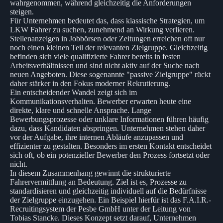
wahrgenommen, während gleichzeitig die Anforderungen
steigen.
Für Unternehmen bedeutet das, dass klassische Strategien, um
LKW Fahrer zu suchen, zunehmend an Wirkung verlieren.
Stellenanzeigen in Jobbörsen oder Zeitungen erreichen oft nur
noch einen kleinen Teil der relevanten Zielgruppe. Gleichzeitig
befinden sich viele qualifizierte Fahrer bereits in festen
Arbeitsverhältnissen und sind nicht aktiv auf der Suche nach
neuen Angeboten. Diese sogenannte "passive Zielgruppe" rückt
daher stärker in den Fokus moderner Rekrutierung.
Ein entscheidender Wandel zeigt sich im
Kommunikationsverhalten. Bewerber erwarten heute eine
direkte, klare und schnelle Ansprache. Lange
Bewerbungsprozesse oder unklare Informationen führen häufig
dazu, dass Kandidaten abspringen. Unternehmen stehen daher
vor der Aufgabe, ihre internen Abläufe anzupassen und
effizienter zu gestalten. Besonders im ersten Kontakt entscheidet
sich oft, ob ein potenzieller Bewerber den Prozess fortsetzt oder
nicht.
In diesem Zusammenhang gewinnt die strukturierte
Fahrervermittlung an Bedeutung. Ziel ist es, Prozesse zu
standardisieren und gleichzeitig individuell auf die Bedürfnisse
der Zielgruppe einzugehen. Ein Beispiel hierfür ist das F.A.I.R.-
Recruitingsystem der Pesbe GmbH unter der Leitung von
Tobias Stancke. Dieses Konzept setzt darauf, Unternehmen