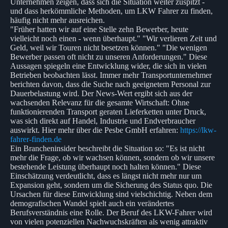
Unternehmen zeigen, dass sich die Situation weiter zuspitzt -
und dass herkömmliche Methoden, um LKW Fahrer zu finden,
häufig nicht mehr ausreichen.
"Früher hatten wir auf eine Stelle zehn Bewerber, heute
vielleicht noch einen - wenn überhaupt." "Wir verlieren Zeit und
Geld, weil wir Touren nicht besetzen können." "Die wenigen
Bewerber passen oft nicht zu unseren Anforderungen." Diese
Aussagen spiegeln eine Entwicklung wider, die sich in vielen
Betrieben beobachten lässt. Immer mehr Transportunternehmer
berichten davon, dass die Suche nach geeignetem Personal zur
Dauerbelastung wird. Der News-Wert ergibt sich aus der
wachsenden Relevanz für die gesamte Wirtschaft: Ohne
funktionierenden Transport geraten Lieferketten unter Druck,
was sich direkt auf Handel, Industrie und Endverbraucher
auswirkt. Hier mehr über die Pesbe GmbH erfahren:
https://lkw-
fahrer-finden.de
Ein Brancheninsider beschreibt die Situation so: "Es ist nicht
mehr die Frage, ob wir wachsen können, sondern ob wir unsere
bestehende Leistung überhaupt noch halten können." Diese
Einschätzung verdeutlicht, dass es längst nicht mehr nur um
Expansion geht, sondern um die Sicherung des Status quo. Die
Ursachen für diese Entwicklung sind vielschichtig. Neben dem
demografischen Wandel spielt auch ein verändertes
Berufsverständnis eine Rolle. Der Beruf des LKW-Fahrer wird
von vielen potenziellen Nachwuchskräften als wenig attraktiv