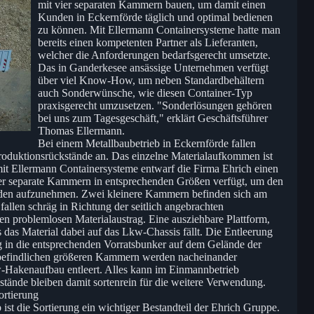
mit vier separaten Kammern bauen, um damit einen
Kunden in Eckernförde täglich und optimal bedienen
zu können. Mit Ellermann Containersysteme hatte man
bereits einen kompetenten Partner als Lieferanten,
welcher die Anforderungen bedarfsgerecht umsetzte.
Das in Ganderkesee ansässige Unternehmen verfügt
über viel Know-How, um neben Standardbehältern
auch Sonderwünsche, wie diesen Container-Typ
praxisgerecht umzusetzen. "Sonderlösungen gehören
bei uns zum Tagesgeschäft," erklärt Geschäftsführer
Thomas Ellermann.
Bei einem Metallbaubetrieb in Eckernförde fallen
 Produktionsrückstände an. Das einzelne Materialaufkommen ist
it Ellermann Containersysteme entwarf die Firma Ehrich einen
vier separate Kammern in entsprechenden Größen verfügt, um den
änden aufzunehmen. Zwei kleinere Kammern befinden sich am
llen schräg in Richtung der seitlich angebrachten
en problemlosen Materialaustrag. Eine ausziehbare Plattform,
s das Material dabei auf das Lkw-Chassis fällt. Die Entleerung
g in die entsprechenden Vorratsbunker auf dem Gelände der
 befindlichen größeren Kammern werden nacheinander
-Hakenaufbau entleert. Alles kann im Einmannbetrieb
tände bleiben damit sortenrein für die weitere Verwendung.
ortierung
 ist die Sortierung ein wichtiger Bestandteil der Ehrich Gruppe.