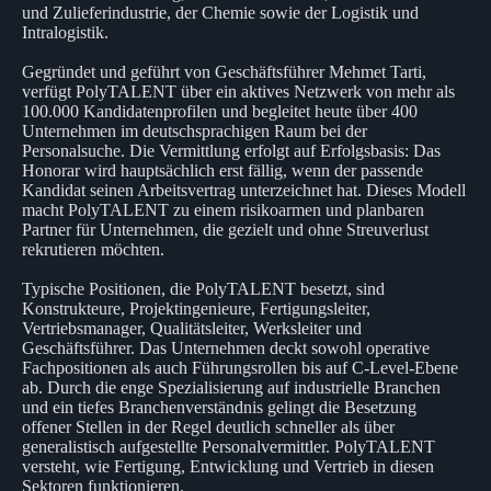
und Zulieferindustrie, der Chemie sowie der Logistik und
Intralogistik.
Gegründet und geführt von Geschäftsführer Mehmet Tarti,
verfügt PolyTALENT über ein aktives Netzwerk von mehr als
100.000 Kandidatenprofilen und begleitet heute über 400
Unternehmen im deutschsprachigen Raum bei der
Personalsuche. Die Vermittlung erfolgt auf Erfolgsbasis: Das
Honorar wird hauptsächlich erst fällig, wenn der passende
Kandidat seinen Arbeitsvertrag unterzeichnet hat. Dieses Modell
macht PolyTALENT zu einem risikoarmen und planbaren
Partner für Unternehmen, die gezielt und ohne Streuverlust
rekrutieren möchten.
Typische Positionen, die PolyTALENT besetzt, sind
Konstrukteure, Projektingenieure, Fertigungsleiter,
Vertriebsmanager, Qualitätsleiter, Werksleiter und
Geschäftsführer. Das Unternehmen deckt sowohl operative
Fachpositionen als auch Führungsrollen bis auf C-Level-Ebene
ab. Durch die enge Spezialisierung auf industrielle Branchen
und ein tiefes Branchenverständnis gelingt die Besetzung
offener Stellen in der Regel deutlich schneller als über
generalistisch aufgestellte Personalvermittler. PolyTALENT
versteht, wie Fertigung, Entwicklung und Vertrieb in diesen
Sektoren funktionieren.