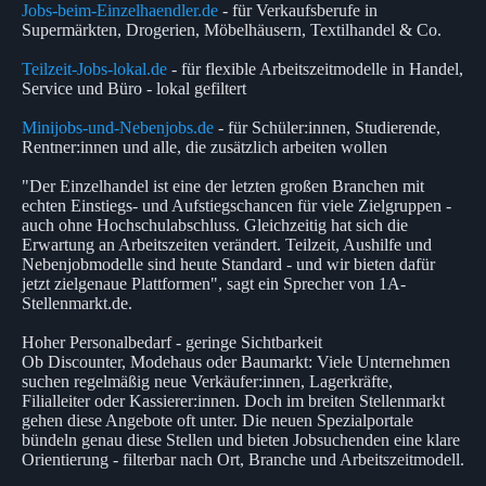
Jobs-beim-Einzelhaendler.de
- für Verkaufsberufe in
Supermärkten, Drogerien, Möbelhäusern, Textilhandel & Co.
Teilzeit-Jobs-lokal.de
- für flexible Arbeitszeitmodelle in Handel,
Service und Büro - lokal gefiltert
Minijobs-und-Nebenjobs.de
- für Schüler:innen, Studierende,
Rentner:innen und alle, die zusätzlich arbeiten wollen
"Der Einzelhandel ist eine der letzten großen Branchen mit
echten Einstiegs- und Aufstiegschancen für viele Zielgruppen -
auch ohne Hochschulabschluss. Gleichzeitig hat sich die
Erwartung an Arbeitszeiten verändert. Teilzeit, Aushilfe und
Nebenjobmodelle sind heute Standard - und wir bieten dafür
jetzt zielgenaue Plattformen", sagt ein Sprecher von 1A-
Stellenmarkt.de.
Hoher Personalbedarf - geringe Sichtbarkeit
Ob Discounter, Modehaus oder Baumarkt: Viele Unternehmen
suchen regelmäßig neue Verkäufer:innen, Lagerkräfte,
Filialleiter oder Kassierer:innen. Doch im breiten Stellenmarkt
gehen diese Angebote oft unter. Die neuen Spezialportale
bündeln genau diese Stellen und bieten Jobsuchenden eine klare
Orientierung - filterbar nach Ort, Branche und Arbeitszeitmodell.