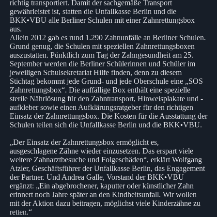
richtig transportiert. Damit der sachgemäße Transport
gewährleistet ist, statten die Unfallkasse Berlin und die
BKK•VBU alle Berliner Schulen mit einer Zahnrettungsbox
aus.
Allein 2012 gab es rund 1.290 Zahnunfälle an Berliner Schulen.
Grund genug, die Schulen mit speziellen Zahnrettungsboxen
auszustatten. Pünktlich zum Tag der Zahngesundheit am 25.
September werden die Berliner Schülerinnen und Schüler im
jeweiligen Schulsekretariat Hilfe finden, denn zu diesem
Stichtag bekommt jede Grund- und jede Oberschule eine „SOS
Zahnrettungsbox“. Die auffällige Box enthält eine spezielle
sterile Nährlösung für den Zahntransport, Hinweisplakate und -
aufkleber sowie einen Aufklärungsratgeber für den richtigen
Einsatz der Zahnrettungsbox. Die Kosten für die Ausstattung der
Schulen teilen sich die Unfallkasse Berlin und die BKK•VBU.
„Der Einsatz der Zahnrettungsbox ermöglicht es,
ausgeschlagene Zähne wieder einzusetzen. Das erspart viele
weitere Zahnarztbesuche und Folgeschäden“, erklärt Wolfgang
Atzler, Geschäftsführer der Unfallkasse Berlin, das Engagement
der Partner. Und Andrea Galle, Vorstand der BKK•VBU
ergänzt: „Ein abgebrochener, kaputter oder künstlicher Zahn
erinnert noch Jahre später an den Kindheitsunfall. Wir wollen
mit der Aktion dazu beitragen, möglichst viele Kinderzähne zu
retten.“